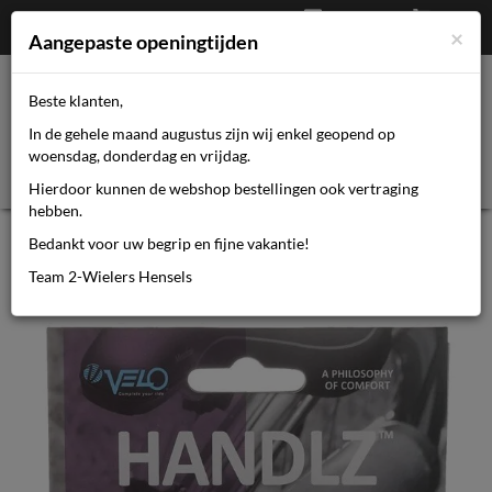
Afrekenen
€
0,00
0464110670
×
Mijn account
Aangepaste openingtijden
Beste klanten,
Toggl
In de gehele maand augustus zijn wij enkel geopend op
navig
woensdag, donderdag en vrijdag.
Hierdoor kunnen de webshop bestellingen ook vertraging
hebben.
Velo handv leer ergo 92/135 zw (pr)
Bedankt voor uw begrip en fijne vakantie!
Team 2-Wielers Hensels