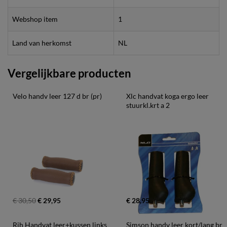
Webshop item
1
Land van herkomst
NL
Vergelijkbare producten
Velo handv leer 127 d br (pr)
Xlc handvat koga ergo leer 
stuurkl.krt a 2
€ 30,50
€ 29,95
€ 28,95
Rih Handvat leer+kussen links 
Simson handv leer kort/lang br