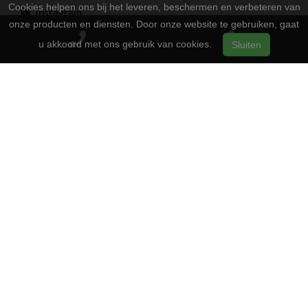
Cookies helpen ons bij het leveren, beschermen en verbeteren van
Instagram
onze producten en diensten. Door onze website te gebruiken, gaat
Youtube
u akkoord met ons gebruik van cookies.
Sluiten
Openingstijden
13:00 - 17:00
Maandag
Gesloten
Dinsdag
13:00 - 17:00
Woensdag
13:00 - 17:00
Donderdag
13:00 - 17:00
Vrijdag
09:00 - 16:00
Zaterdag
Gesloten
Zondag
2-Wielers Hensels in een nieuw jasje: Welkom bij de Norta
Store!
Bij
hebben we een frisse uitstraling
2-Wielers Hensels
gekregen en zijn we nu de trotse
! Wat blijft, is
Norta Store