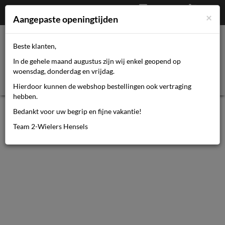
Afrekenen
€
0,00
0464110670
×
Mijn account
Aangepaste openingtijden
Beste klanten,
Toggl
In de gehele maand augustus zijn wij enkel geopend op
navig
woensdag, donderdag en vrijdag.
Hierdoor kunnen de webshop bestellingen ook vertraging
hebben.
Bedankt voor uw begrip en fijne vakantie!
Team 2-Wielers Hensels