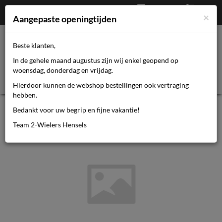
Afrekenen
€
0,00
0464110670
×
Mijn account
Aangepaste openingtijden
Beste klanten,
Toggl
In de gehele maand augustus zijn wij enkel geopend op
navig
woensdag, donderdag en vrijdag.
Hierdoor kunnen de webshop bestellingen ook vertraging
hebben.
Rih Handvat leer+kussen links lang
Bedankt voor uw begrip en fijne vakantie!
Team 2-Wielers Hensels