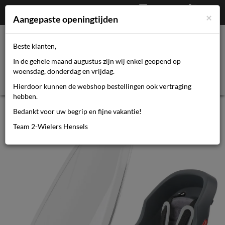
Afrekenen
€
0,00
0464110670
×
Mijn account
Aangepaste openingtijden
Beste klanten,
Toggl
In de gehele maand augustus zijn wij enkel geopend op
navig
woensdag, donderdag en vrijdag.
Hierdoor kunnen de webshop bestellingen ook vertraging
hebben.
Polisport windscherm
Bedankt voor uw begrip en fijne vakantie!
Team 2-Wielers Hensels