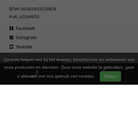
BTW: NL001833235B76
KvK: 63169835
Facebook
Instagram
Youtube
Cookies helpen ons bij het leveren, beschermen en verbeteren van
Openingstijden
onze producten en diensten. Door onze website te gebruiken, gaat
13:00 - 17:00
Maandag
u akkoord met ons gebruik van cookies.
Sluiten
Gesloten
Dinsdag
13:00 - 17:00
Woensdag
13:00 - 17:00
Donderdag
13:00 - 17:00
Vrijdag
09:00 - 16:00
Zaterdag
Gesloten
Zondag