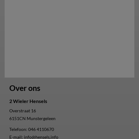
Over ons
2 Wieler Hensels
Overstraat 16
6151CN
Munstergeleen
Telefoon:
046 4110670
E-mail:
info@hensels.info