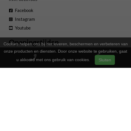
Facebook
Instagram
Youtube
Openingstijden
Cookies helpen ons bij het leveren, beschermen en verbeteren van
onze producten en diensten. Door onze website te gebruiken, gaat
13:00 - 17:00
Maandag
u akkoord met ons gebruik van cookies.
Sluiten
Gesloten
Dinsdag
13:00 - 17:00
Woensdag
13:00 - 17:00
Donderdag
13:00 - 17:00
Vrijdag
09:00 - 16:00
Zaterdag
Gesloten
Zondag
2-Wielers Hensels in een nieuw jasje: Welkom bij de Norta
Store!