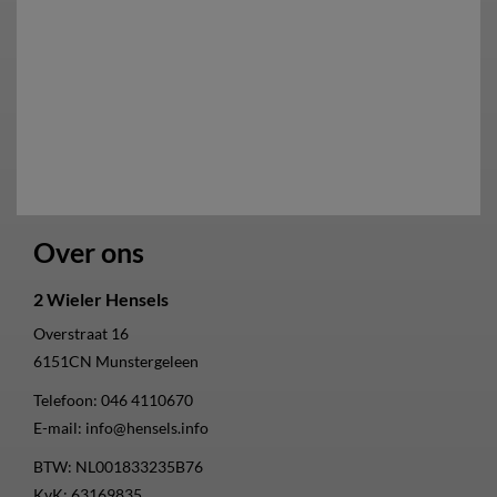
Over ons
2 Wieler Hensels
Overstraat 16
6151CN
Munstergeleen
Telefoon:
046 4110670
E-mail:
info@hensels.info
BTW: NL001833235B76
KvK: 63169835