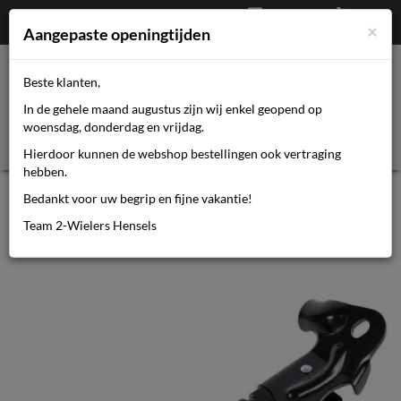
Afrekenen
€
0,00
0464110670
×
Mijn account
Aangepaste openingtijden
Beste klanten,
Toggl
In de gehele maand augustus zijn wij enkel geopend op
navig
woensdag, donderdag en vrijdag.
Hierdoor kunnen de webshop bestellingen ook vertraging
hebben.
Mirage standaard verstelbaar
Bedankt voor uw begrip en fijne vakantie!
achteras
Team 2-Wielers Hensels