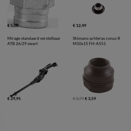
€ 5,00
€ 12,49
Mirage standaard verstelbaar 
Shimano achteras conus R 
ATB 26/29 zwart
M10x15 FH-A551
€ 29,95
€ 3,79
€ 3,59