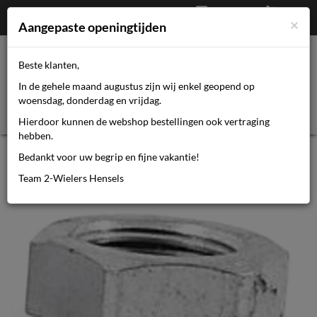
Afrekenen
€
0,00
0464110670
×
Mijn account
Aangepaste openingtijden
Beste klanten,
Toggl
In de gehele maand augustus zijn wij enkel geopend op
navig
woensdag, donderdag en vrijdag.
Hierdoor kunnen de webshop bestellingen ook vertraging
hebben.
Batavus Moer achteras poelie sram
Bedankt voor uw begrip en fijne vakantie!
3v p/st
Team 2-Wielers Hensels