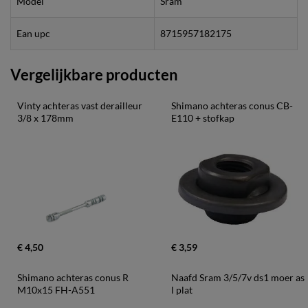
Model
Sram
Ean upc
8715957182175
Vergelijkbare producten
Vinty achteras vast derailleur 
Shimano achteras conus CB-
3/8 x 178mm
E110 + stofkap
€ 4,50
€ 3,59
Shimano achteras conus R 
Naafd Sram 3/5/7v ds1 moer as 
M10x15 FH-A551
l plat