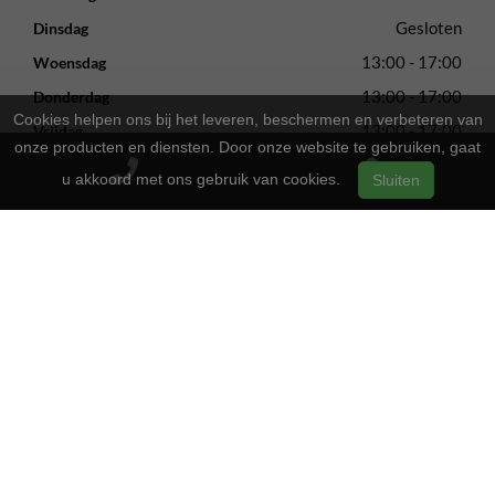
Gesloten
Dinsdag
13:00 - 17:00
Woensdag
13:00 - 17:00
Donderdag
Cookies helpen ons bij het leveren, beschermen en verbeteren van
13:00 - 17:00
Vrijdag
onze producten en diensten. Door onze website te gebruiken, gaat
09:00 - 16:00
Zaterdag
u akkoord met ons gebruik van cookies.
Sluiten
Gesloten
Zondag
2-Wielers Hensels in een nieuw jasje: Welkom bij de Norta
Store!
Bij
hebben we een frisse uitstraling
2-Wielers Hensels
gekregen en zijn we nu de trotse
! Wat blijft, is
Norta Store
onze vertrouwde service en vakmanschap.
Wat kan u verwachten?
: Naast ons uitgebreide aanbod Norta-
Ruime keuze
fietsen, kunt u ook bij ons terecht voor het merk Rih.
: Of u nu een e-bike, stadsfiets of
Uitstekende service
sportieve tweewieler heeft, wij bieden dezelfde