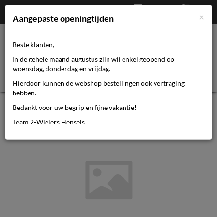
Afrekenen
€
0,00
0464110670
×
Mijn account
Aangepaste openingtijden
Beste klanten,
Toggl
In de gehele maand augustus zijn wij enkel geopend op
navig
woensdag, donderdag en vrijdag.
Hierdoor kunnen de webshop bestellingen ook vertraging
hebben.
Duo Urban iki take v bl/zw
Bedankt voor uw begrip en fijne vakantie!
Team 2-Wielers Hensels