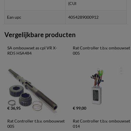
(CUI
Ean upc
4054289000912
Vergelijkbare producten
SA ombouwset as cpl VR X-
Rat Controller t.b.v. ombouwset 
RD5 HSA484
005
€ 36,95
€ 99,00
Rat Controller t.b.v. ombouwset 
Rat Controller t.b.v. ombouwset 
005
014