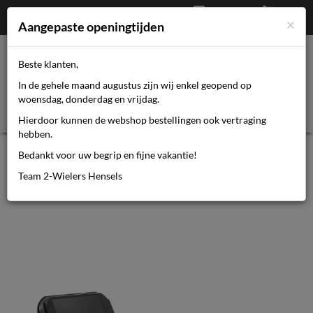
Afrekenen
€
0,00
0464110670
×
Mijn account
Aangepaste openingtijden
Beste klanten,
Toggl
In de gehele maand augustus zijn wij enkel geopend op
navig
woensdag, donderdag en vrijdag.
Hierdoor kunnen de webshop bestellingen ook vertraging
hebben.
Bosch Ombouwset SmartphoneHub
Bedankt voor uw begrip en fijne vakantie!
(CUI
Team 2-Wielers Hensels