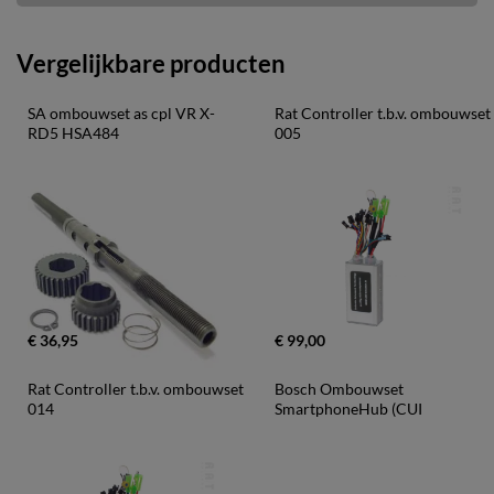
Vergelijkbare producten
SA ombouwset as cpl VR X-
Rat Controller t.b.v. ombouwset 
RD5 HSA484
005
€ 36,95
€ 99,00
Rat Controller t.b.v. ombouwset 
Bosch Ombouwset 
014
SmartphoneHub (CUI