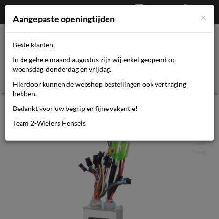
Afrekenen
€
0,00
0464110670
×
Mijn account
Aangepaste openingtijden
Beste klanten,
Toggl
In de gehele maand augustus zijn wij enkel geopend op
navig
woensdag, donderdag en vrijdag.
Hierdoor kunnen de webshop bestellingen ook vertraging
hebben.
Rat Controller t.b.v. ombouwset 005
Bedankt voor uw begrip en fijne vakantie!
Team 2-Wielers Hensels