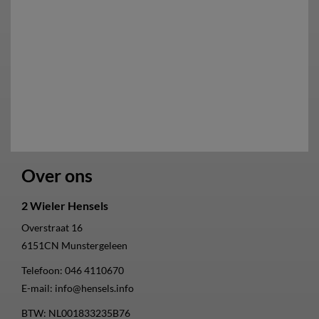
Over ons
2 Wieler Hensels
Overstraat 16
6151CN
Munstergeleen
Telefoon:
046 4110670
E-mail:
info@hensels.info
BTW: NL001833235B76