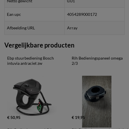
Netto gewicht
0.01
Ean upc
4054289000172
Afbeelding URL
Array
Vergelijkbare producten
Ebp stuurbediening Bosch 
Rih Bedieningspaneel omega 
intuvia antraciet zw
2/3
€ 50,95
€ 19,95