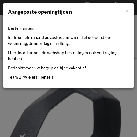
Afrekenen
€
0,00
0464110670
×
Mijn account
Aangepaste openingtijden
Beste klanten,
Toggl
In de gehele maand augustus zijn wij enkel geopend op
navig
woensdag, donderdag en vrijdag.
Hierdoor kunnen de webshop bestellingen ook vertraging
hebben.
Bosch Keuzeschakelaar bedieningsee
Bedankt voor uw begrip en fijne vakantie!
Team 2-Wielers Hensels