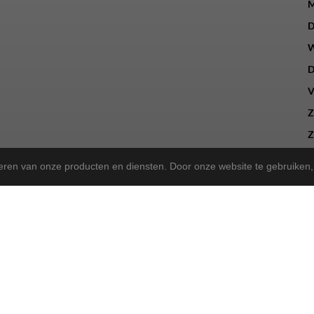
M
D
W
D
V
Z
Z
teren van onze producten en diensten. Door onze website te gebruike
a Store!
gekregen en zijn we nu de trotse
! Wat blijft, is onze 
Norta Store
sen, kunt u ook bij ons terecht voor het merk Rih.
sportieve tweewieler heeft, wij bieden dezelfde betrouwbare service a