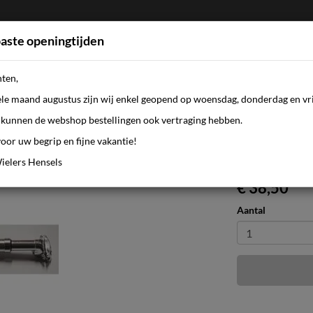
aste openingtijden
nten,
FIETSEN
WEBSHOP
KLEDING
AANBI
ele maand augustus zijn wij enkel geopend op woensdag, donderdag en vri
kunnen de webshop bestellingen ook vertraging hebben.
oor uw begrip en fijne vakantie!
ilver
ielers Hensels
€ 38,50
Aantal