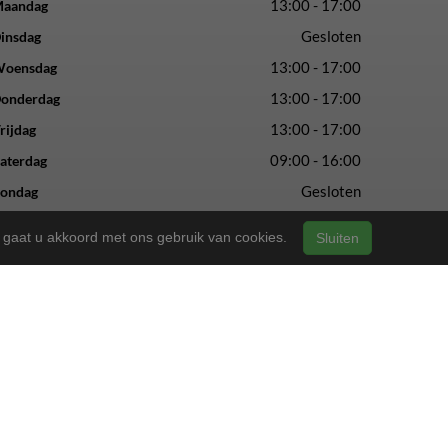
13:00 - 17:00
aandag
Gesloten
insdag
13:00 - 17:00
oensdag
13:00 - 17:00
onderdag
13:00 - 17:00
rijdag
09:00 - 16:00
aterdag
Gesloten
ondag
n, gaat u akkoord met ons gebruik van cookies.
Sluiten
vertrouwde service en vakmanschap.
ls altijd.