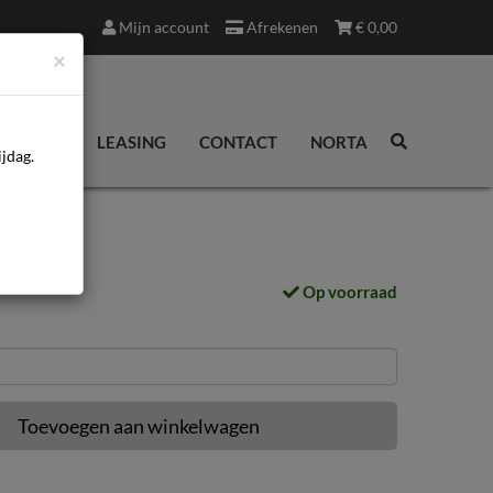
Mijn account
Afrekenen
€
0,00
×
EDINGEN
LEASING
CONTACT
NORTA
jdag.
Op voorraad
Toevoegen aan winkelwagen