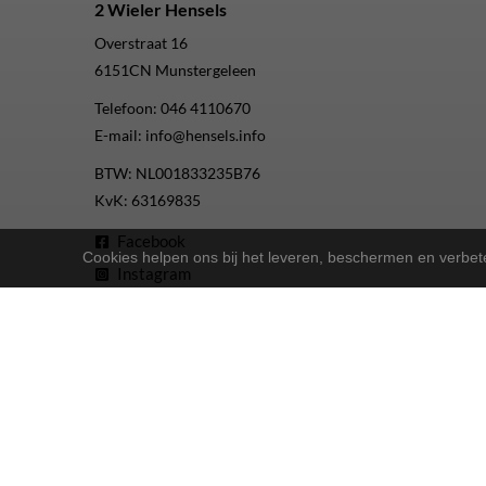
2 Wieler Hensels
Overstraat 16
6151CN
Munstergeleen
Telefoon:
046 4110670
E-mail:
info@hensels.info
BTW: NL001833235B76
KvK: 63169835
Facebook
Cookies helpen ons bij het leveren, beschermen en verbe
Instagram
Youtube
2-Wielers Hensels in een nieuw jasje: Welkom bij de Nort
Bij
hebben we een frisse uitstraling 
2-Wielers Hensels
Wat kan u verwachten?
: Naast ons uitgebreide aanbod Norta-fiet
Ruime keuze
: Of u nu een e-bike, stadsfiets of 
Uitstekende service