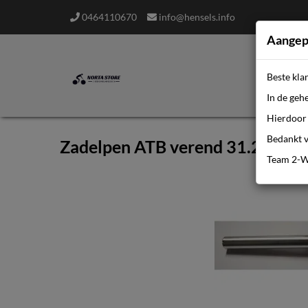
0464110670
info@hensels.info
Aangep
Beste kla
In de geh
Hierdoor 
Bedankt v
Zadelpen ATB verend 31.2-300 z
Team 2-W