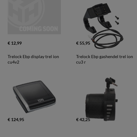
€ 12,99
€ 55,95
Trelock Ebp display trel ion 
Trelock Ebp gashendel trel ion 
cu4v2
cu3 r
€ 124,95
€ 42,25