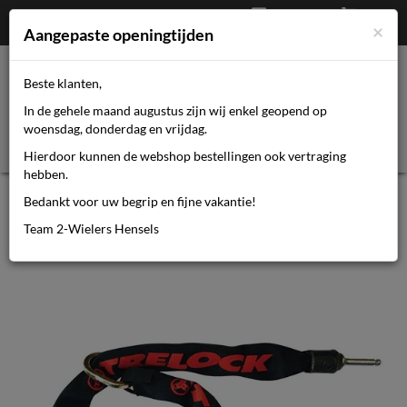
Afrekenen
€
0,00
0464110670
×
Mijn account
Aangepaste openingtijden
Beste klanten,
Toggl
In de gehele maand augustus zijn wij enkel geopend op
navig
woensdag, donderdag en vrijdag.
Hierdoor kunnen de webshop bestellingen ook vertraging
hebben.
Trelock zusatzkabel ZR 455 140/8 in
Bedankt voor uw begrip en fijne vakantie!
tasche
Team 2-Wielers Hensels