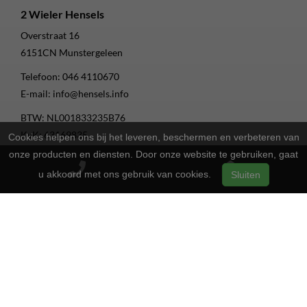
2 Wieler Hensels
Overstraat 16
6151CN
Munstergeleen
Telefoon:
046 4110670
E-mail:
info@hensels.info
BTW: NL001833235B76
KvK: 63169835
Cookies helpen ons bij het leveren, beschermen en verbeteren van
onze producten en diensten. Door onze website te gebruiken, gaat
Facebook
u akkoord met ons gebruik van cookies.
Sluiten
Instagram
Youtube
Openingstijden
13:00 - 17:00
Maandag
Gesloten
Dinsdag
13:00 - 17:00
Woensdag