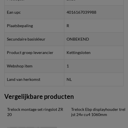
Ean upc
4016167039988
Plaatsbepaling
R
Secundaire basiskleur
ONBEKEND
Product groep leverancier
Kettingsloten
Webshop item
1
Land van herkomst
NL
Vergelijkbare producten
Trelock montage set ringslot ZR 
Trelock Ebp displayhouder trel 
20
jst 24v cu4 1060mm