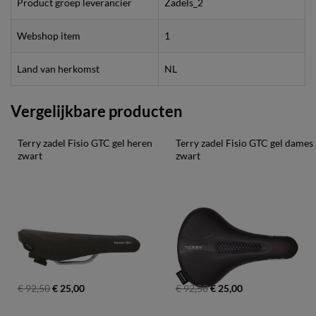
Product groep leverancier
Zadels_2
Webshop item
1
Land van herkomst
NL
Vergelijkbare producten
Terry zadel Fisio GTC gel heren 
Terry zadel Fisio GTC gel dames 
zwart
zwart
€ 92,50
€ 25,00
€ 92,50
€ 25,00