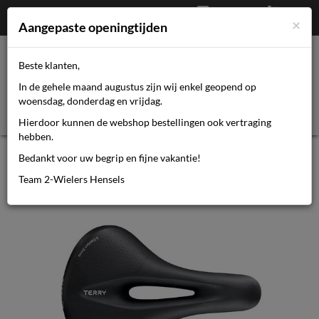
Afrekenen
€
0,00
0464110670
×
Mijn account
Aangepaste openingtijden
Beste klanten,
Toggl
In de gehele maand augustus zijn wij enkel geopend op
navig
woensdag, donderdag en vrijdag.
Hierdoor kunnen de webshop bestellingen ook vertraging
hebben.
Terry zadel Fisio Max gel heren zwart
Bedankt voor uw begrip en fijne vakantie!
Team 2-Wielers Hensels