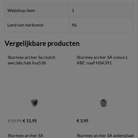
Webshop item
1
Land van herkomst
NL
Vergelijkbare producten
Sturmey archer Sa clutch 
Sturmey archer SA conus L 
awc/abc/sab hsa536
ABC naaf HSA391
€ 12,95
€ 11,95
€ 3,95
Sturmey archer SA 
Sturmey archer SA ankerplaat 