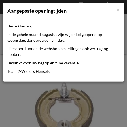
Afrekenen
€
0,00
0464110670
×
Mijn account
Aangepaste openingtijden
Beste klanten,
Toggl
In de gehele maand augustus zijn wij enkel geopend op
navig
woensdag, donderdag en vrijdag.
Hierdoor kunnen de webshop bestellingen ook vertraging
hebben.
Sturmey archer SA remsegmenten
Bedankt voor uw begrip en fijne vakantie!
90mm cpl HSB282
Team 2-Wielers Hensels