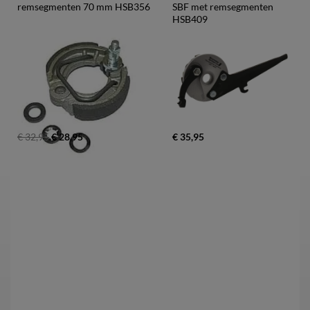
remsegmenten 70 mm HSB356
SBF met remsegmenten 
HSB409
€ 32,95
€ 28,95
€ 35,95