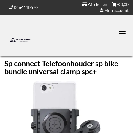
Afrekenen
€
0,00
0464110670
Mijn account
Toggl
navig
Sp connect Telefoonhouder sp bike
bundle universal clamp spc+