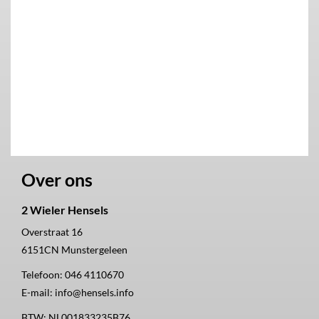
Over ons
2 Wieler Hensels
Overstraat 16
6151CN
Munstergeleen
Telefoon:
046 4110670
E-mail:
info@hensels.info
BTW: NL001833235B76