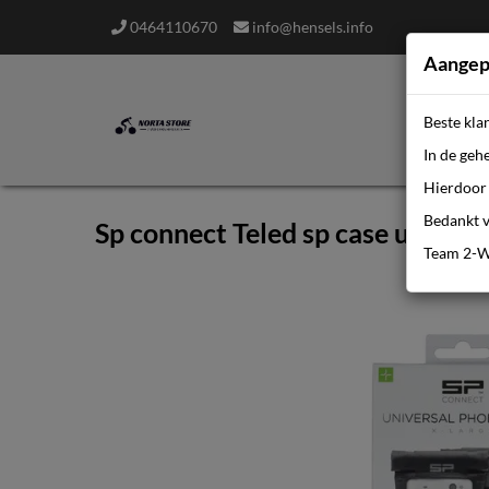
0464110670
info@hensels.info
Aangep
Beste kla
In de geh
Hierdoor 
Bedankt v
Sp connect Teled sp case universa
Team 2-W