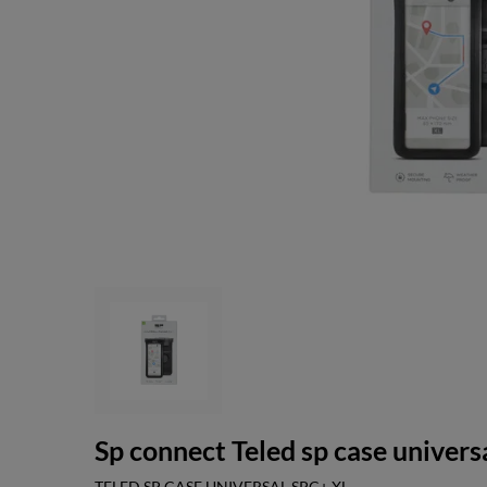
Sp connect Teled sp case universa
TELED SP CASE UNIVERSAL SPC+ XL