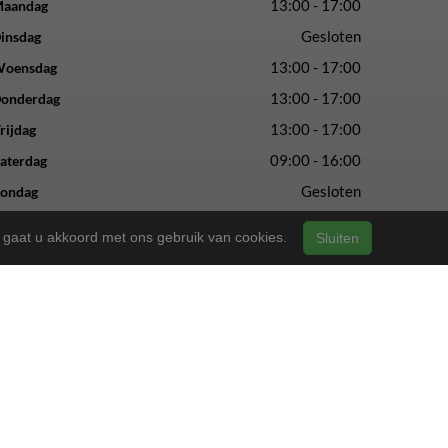
13:00 - 17:00
aandag
Gesloten
insdag
13:00 - 17:00
oensdag
13:00 - 17:00
onderdag
13:00 - 17:00
rijdag
09:00 - 16:00
aterdag
Gesloten
ondag
n, gaat u akkoord met ons gebruik van cookies.
Sluiten
vertrouwde service en vakmanschap.
ls altijd.