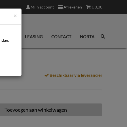
Mijn account
Afrekenen
€
0,00
×
EDINGEN
LEASING
CONTACT
NORTA
jdag.
Beschikbaar via leverancier
Toevoegen aan winkelwagen