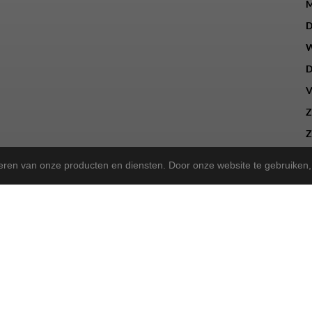
M
D
W
D
V
Z
Z
teren van onze producten en diensten. Door onze website te gebruike
a Store!
gekregen en zijn we nu de trotse
! Wat blijft, is onze 
Norta Store
sen, kunt u ook bij ons terecht voor het merk Rih.
sportieve tweewieler heeft, wij bieden dezelfde betrouwbare service a