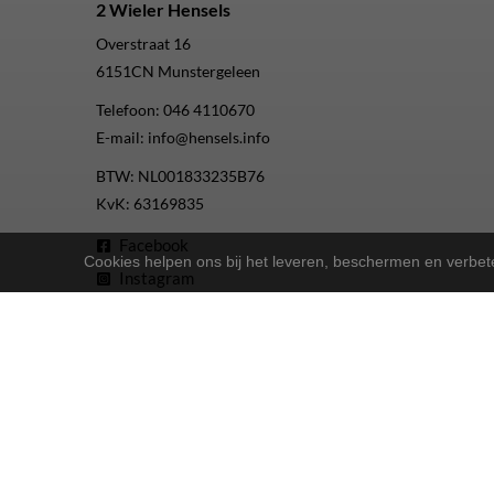
2 Wieler Hensels
Overstraat 16
6151CN
Munstergeleen
Telefoon:
046 4110670
E-mail:
info@hensels.info
BTW: NL001833235B76
KvK: 63169835
Facebook
Cookies helpen ons bij het leveren, beschermen en verbe
Instagram
Youtube
2-Wielers Hensels in een nieuw jasje: Welkom bij de Nort
Bij
hebben we een frisse uitstraling 
2-Wielers Hensels
Wat kan u verwachten?
: Naast ons uitgebreide aanbod Norta-fiet
Ruime keuze
: Of u nu een e-bike, stadsfiets of 
Uitstekende service