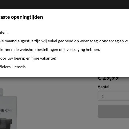
aste openingtijden
nten,
FIETSEN
WEBSHOP
KLEDING
AANBI
ele maand augustus zijn wij enkel geopend op woensdag, donderdag en vri
kunnen de webshop bestellingen ook vertraging hebben.
oor uw begrip en fijne vakantie!
l spc+ xl
ielers Hensels
€ 29,99
Aantal