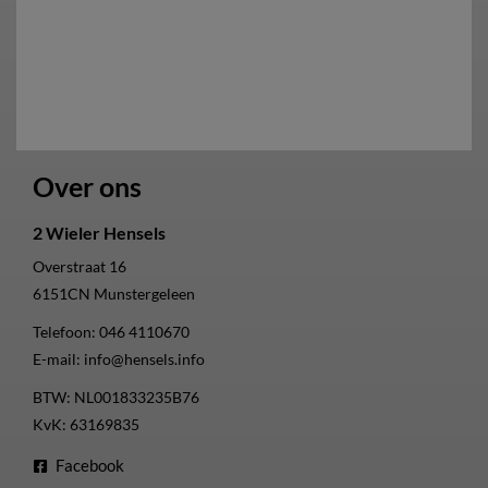
Over ons
2 Wieler Hensels
Overstraat 16
6151CN
Munstergeleen
Telefoon:
046 4110670
E-mail:
info@hensels.info
BTW: NL001833235B76
KvK: 63169835
Facebook