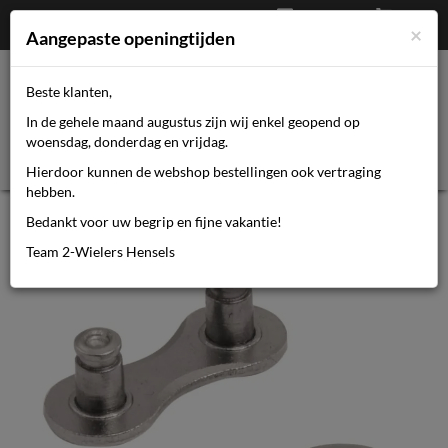
Afrekenen
€
0,00
0464110670
×
Mijn account
Aangepaste openingtijden
Beste klanten,
Toggl
In de gehele maand augustus zijn wij enkel geopend op
navig
woensdag, donderdag en vrijdag.
Hierdoor kunnen de webshop bestellingen ook vertraging
hebben.
Simson kett schakel 5/64 9v
Bedankt voor uw begrip en fijne vakantie!
Team 2-Wielers Hensels