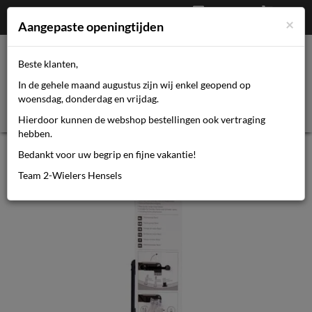
Afrekenen
€
0,00
0464110670
×
Mijn account
Aangepaste openingtijden
Beste klanten,
Toggl
In de gehele maand augustus zijn wij enkel geopend op
navig
woensdag, donderdag en vrijdag.
Hierdoor kunnen de webshop bestellingen ook vertraging
hebben.
Simson framepomp Basic
Bedankt voor uw begrip en fijne vakantie!
Team 2-Wielers Hensels