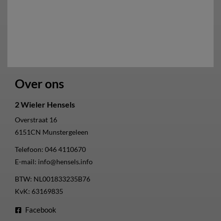
Over ons
2 Wieler Hensels
Overstraat 16
6151CN
Munstergeleen
Telefoon:
046 4110670
E-mail:
info@hensels.info
BTW: NL001833235B76
KvK: 63169835
Facebook