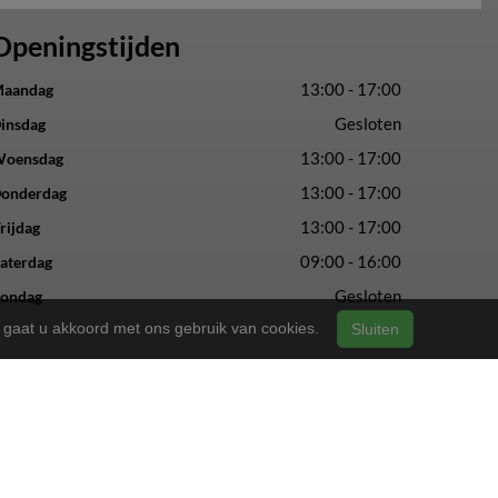
Openingstijden
13:00 - 17:00
aandag
Gesloten
insdag
13:00 - 17:00
oensdag
13:00 - 17:00
onderdag
13:00 - 17:00
rijdag
09:00 - 16:00
aterdag
Gesloten
ondag
n, gaat u akkoord met ons gebruik van cookies.
Sluiten
vertrouwde service en vakmanschap.