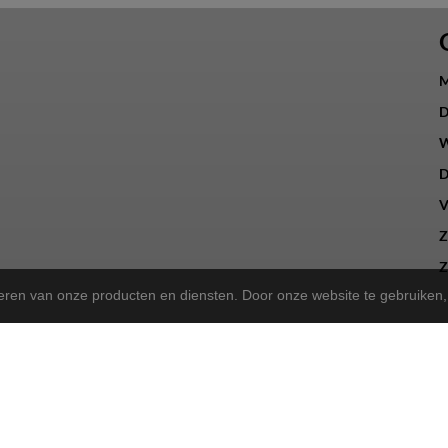
M
D
W
D
V
Z
Z
teren van onze producten en diensten. Door onze website te gebruike
a Store!
gekregen en zijn we nu de trotse
! Wat blijft, is onze 
Norta Store