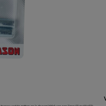
apas vast te zetten en is doormiddel van een ijzervijl makkelijk