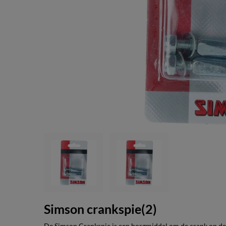
Simson crankspie(2)
De Simson Crankspie is een borgmiddel om de crank op de tr