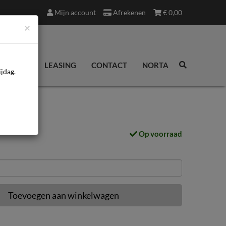
Mijn account
Afrekenen
€
0,00
×
EDINGEN
LEASING
CONTACT
NORTA
jdag.
Op voorraad
Toevoegen aan winkelwagen