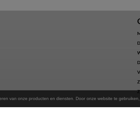
M
D
W
D
V
Z
Z
teren van onze producten en diensten. Door onze website te gebruike
a Store!