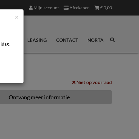
Mijn account
Afrekenen
€
0,00
×
EDINGEN
LEASING
CONTACT
NORTA
jdag.
Niet op voorraad
Ontvang meer informatie