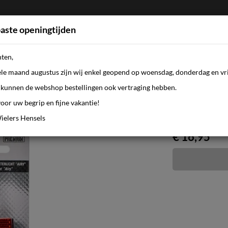
aste openingtijden
nten,
FIETSEN
WEBSHOP
KLEDING
AANBI
ele maand augustus zijn wij enkel geopend op woensdag, donderdag en vri
kunnen de webshop bestellingen ook vertraging hebben.
oor uw begrip en fijne vakantie!
o 80mm
ielers Hensels
€ 16,95