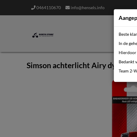
0464110670
info@hensels.info
Aangep
Beste kla
In de geh
Hierdoor 
Bedankt v
Simson achterlicht Airy dynam
Team 2-W