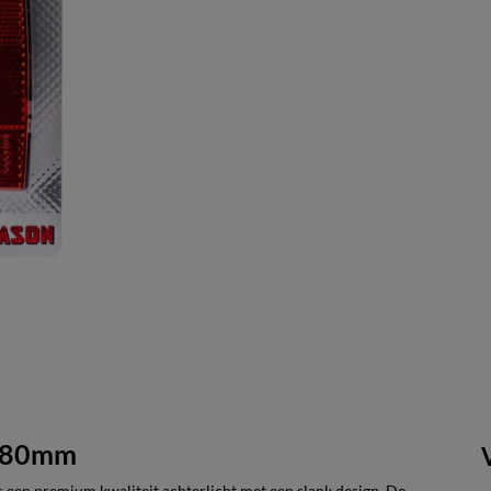
o 80mm
s een premium kwaliteit achterlicht met een slank design. De