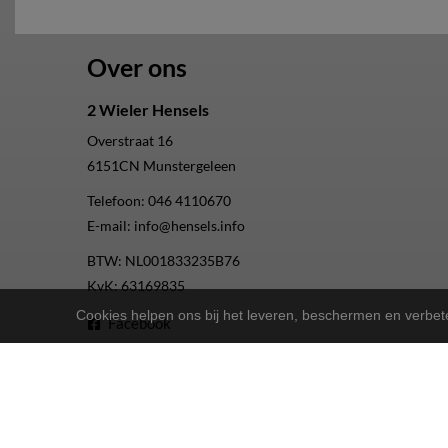
Over ons
2 Wieler Hensels
Overstraat 16
6151CN
Munstergeleen
Telefoon:
046 4110670
E-mail:
info@hensels.info
BTW: NL001833235B76
KvK: 63169835
Cookies helpen ons bij het leveren, beschermen en verbe
Facebook
Instagram
Youtube
2-Wielers Hensels in een nieuw jasje: Welkom bij de Nort