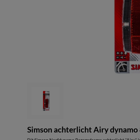
Simson achterlicht Airy dynam
Dit Simson Naafdynamo Bagagedrager achterlicht ''Airy'' i