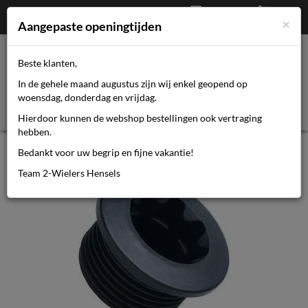
Afrekenen
€
0,00
0464110670
×
Mijn account
Aangepaste openingtijden
Beste klanten,
Toggl
In de gehele maand augustus zijn wij enkel geopend op
navig
woensdag, donderdag en vrijdag.
Hierdoor kunnen de webshop bestellingen ook vertraging
hebben.
Shimano crankbout Steps FC-E6100
Bedankt voor uw begrip en fijne vakantie!
Team 2-Wielers Hensels