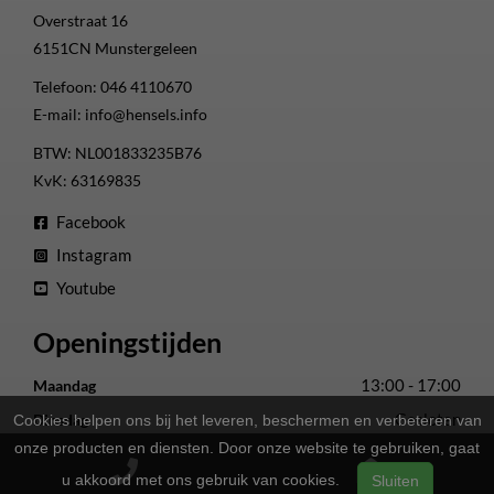
Overstraat 16
6151CN
Munstergeleen
Telefoon:
046 4110670
E-mail:
info@hensels.info
BTW: NL001833235B76
KvK: 63169835
Facebook
Instagram
Youtube
Openingstijden
13:00 - 17:00
Maandag
Gesloten
Dinsdag
Cookies helpen ons bij het leveren, beschermen en verbeteren van
onze producten en diensten. Door onze website te gebruiken, gaat
13:00 - 17:00
Woensdag
u akkoord met ons gebruik van cookies.
Sluiten
13:00 - 17:00
Donderdag