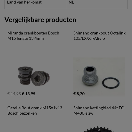
Land van herkomst
NL
Vergelijkbare producten
Miranda crankbouten Bosch 
Shimano crankbout Octalink 
M15 lengte 13,4mm
105/LX/XT/Alivio
€ 14,95
€ 13,95
€ 8,70
Gazelle Bout crank M15x1x13 
Shimano kettingblad 44t FC-
Bosch bezonken
M480-s zw