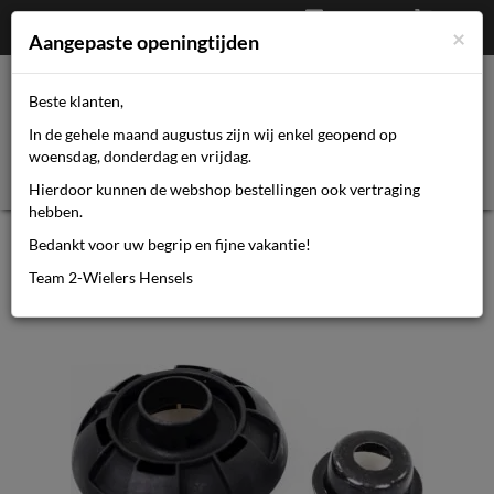
Afrekenen
€
0,00
0464110670
×
Mijn account
Aangepaste openingtijden
Beste klanten,
Toggl
In de gehele maand augustus zijn wij enkel geopend op
navig
woensdag, donderdag en vrijdag.
Hierdoor kunnen de webshop bestellingen ook vertraging
hebben.
Shimano afdekkap Nexus SG-C3001-
Bedankt voor uw begrip en fijne vakantie!
7R (i.p.v. rollerb
Team 2-Wielers Hensels