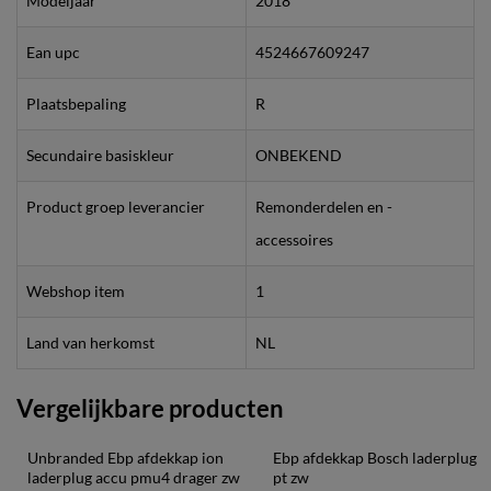
Modeljaar
2018
Ean upc
4524667609247
Plaatsbepaling
R
Secundaire basiskleur
ONBEKEND
Product groep leverancier
Remonderdelen en -
accessoires
Webshop item
1
Land van herkomst
NL
Vergelijkbare producten
Unbranded Ebp afdekkap ion 
Ebp afdekkap Bosch laderplug 
laderplug accu pmu4 drager zw
pt zw