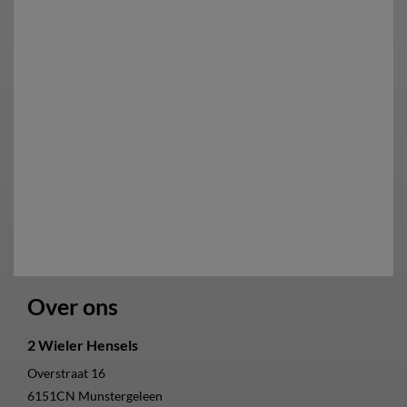
Over ons
2 Wieler Hensels
Overstraat 16
6151CN
Munstergeleen