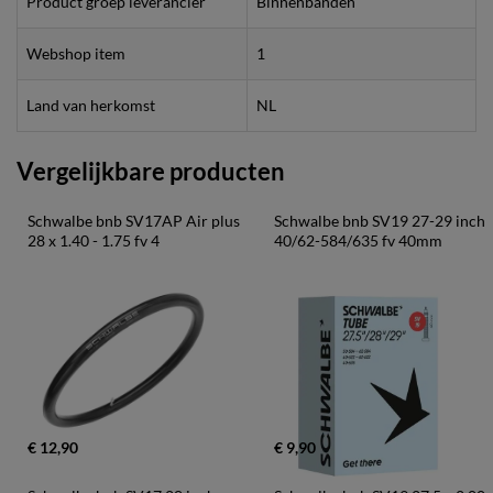
Product groep leverancier
Binnenbanden
Webshop item
1
Land van herkomst
NL
Vergelijkbare producten
Schwalbe bnb SV17AP Air plus 
Schwalbe bnb SV19 27-29 inch 
28 x 1.40 - 1.75 fv 4
40/62-584/635 fv 40mm
€ 12,90
€ 9,90