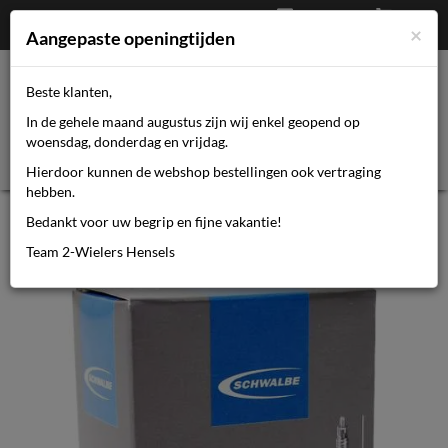
Afrekenen
€
0,00
0464110670
×
Mijn account
Aangepaste openingtijden
Beste klanten,
Toggl
In de gehele maand augustus zijn wij enkel geopend op
navig
woensdag, donderdag en vrijdag.
Hierdoor kunnen de webshop bestellingen ook vertraging
hebben.
Schwalbe bnb SV17 28 x 1.10 - 1.75
Bedankt voor uw begrip en fijne vakantie!
fv 60mm
Team 2-Wielers Hensels