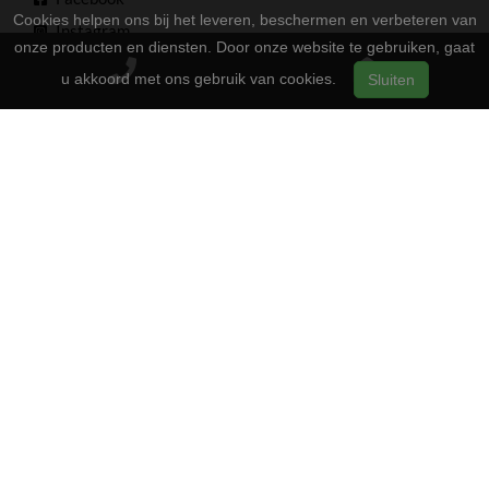
Cookies helpen ons bij het leveren, beschermen en verbeteren van
Instagram
onze producten en diensten. Door onze website te gebruiken, gaat
Youtube
u akkoord met ons gebruik van cookies.
Sluiten
Openingstijden
13:00 - 17:00
Maandag
Gesloten
Dinsdag
13:00 - 17:00
Woensdag
13:00 - 17:00
Donderdag
13:00 - 17:00
Vrijdag
09:00 - 16:00
Zaterdag
Gesloten
Zondag
2-Wielers Hensels in een nieuw jasje: Welkom bij de Norta
Store!
Bij
hebben we een frisse uitstraling
2-Wielers Hensels
gekregen en zijn we nu de trotse
! Wat blijft, is
Norta Store