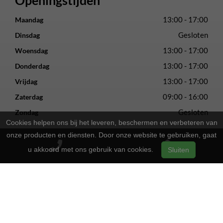
13:00 - 17:00
Maandag
Gesloten
Dinsdag
13:00 - 17:00
Woensdag
13:00 - 17:00
Donderdag
13:00 - 17:00
Vrijdag
09:00 - 16:00
Zaterdag
Gesloten
Zondag
Cookies helpen ons bij het leveren, beschermen en verbeteren van
2-Wielers Hensels in een nieuw jasje: Welkom bij de Norta
onze producten en diensten. Door onze website te gebruiken, gaat
Store!
u akkoord met ons gebruik van cookies.
Sluiten
Bij
hebben we een frisse uitstraling
2-Wielers Hensels
gekregen en zijn we nu de trotse
! Wat blijft, is
Norta Store
onze vertrouwde service en vakmanschap.
Wat kan u verwachten?
: Naast ons uitgebreide aanbod Norta-
Ruime keuze
fietsen, kunt u ook bij ons terecht voor het merk Rih.