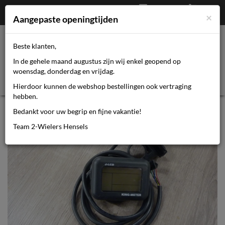
Afrekenen
€
0,00
0464110670
×
Mijn account
Aangepaste openingtijden
Beste klanten,
Toggl
In de gehele maand augustus zijn wij enkel geopend op
navig
woensdag, donderdag en vrijdag.
Hierdoor kunnen de webshop bestellingen ook vertraging
hebben.
Rat King-Meter J-LCD display
Bedankt voor uw begrip en fijne vakantie!
Team 2-Wielers Hensels