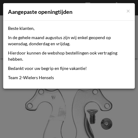
Afrekenen
€
0,00
0464110670
×
Mijn account
Aangepaste openingtijden
Beste klanten,
Toggl
In de gehele maand augustus zijn wij enkel geopend op
navig
woensdag, donderdag en vrijdag.
Hierdoor kunnen de webshop bestellingen ook vertraging
hebben.
Primax der pad nr 29
Bedankt voor uw begrip en fijne vakantie!
Team 2-Wielers Hensels