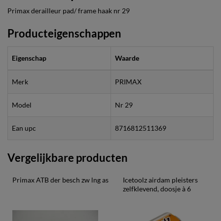
Primax derailleur pad/ frame haak nr 29
Producteigenschappen
Eigenschap
Waarde
Merk
PRIMAX
Model
Nr 29
Ean upc
8716812511369
Vergelijkbare producten
Primax ATB der besch zw lng as
Icetoolz airdam pleisters 
zelfklevend, doosje à 6