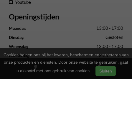
Youtube
Openingstijden
13:00 - 17:00
Maandag
Gesloten
Dinsdag
13:00 - 17:00
Woensdag
Cookies helpen ons bij het leveren, beschermen en verbeteren van
13:00 - 17:00
Donderdag
onze producten en diensten. Door onze website te gebruiken, gaat
13:00 - 17:00
Vrijdag
u akkoord met ons gebruik van cookies.
Sluiten
09:00 - 16:00
Zaterdag
Gesloten
Zondag
2-Wielers Hensels in een nieuw jasje: Welkom bij de Norta
Store!
Bij
hebben we een frisse uitstraling
2-Wielers Hensels
gekregen en zijn we nu de trotse
! Wat blijft, is
Norta Store
onze vertrouwde service en vakmanschap.