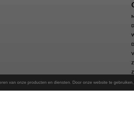
M
D
W
D
V
Z
Z
teren van onze producten en diensten. Door onze website te gebruike
a Store!
gekregen en zijn we nu de trotse
! Wat blijft, is onze 
Norta Store