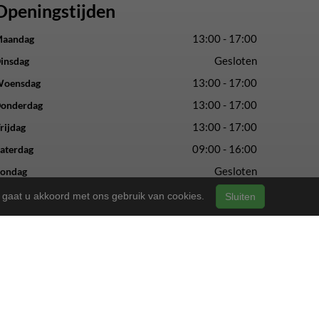
Openingstijden
13:00 - 17:00
aandag
Gesloten
insdag
13:00 - 17:00
oensdag
13:00 - 17:00
onderdag
13:00 - 17:00
rijdag
09:00 - 16:00
aterdag
Gesloten
ondag
n, gaat u akkoord met ons gebruik van cookies.
Sluiten
vertrouwde service en vakmanschap.