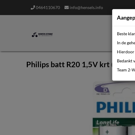
0464110670
info@hensels.info
Aangep
Beste kla
In de geh
Hierdoor 
Bedankt v
Philips batt R20 1,5V krt (2)
Team 2-W