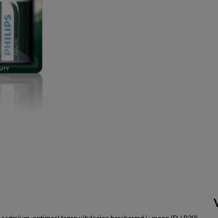
 % cadmium, optimaal tegen uitvloeien beschermd i.› mono (D / R20),