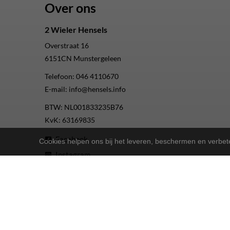
Over ons
2 Wieler Hensels
Overstraat 16
6151CN
Munstergeleen
Telefoon:
046 4110670
E-mail:
info@hensels.info
BTW: NL001833235B76
KvK: 63169835
Facebook
Cookies helpen ons bij het leveren, beschermen en verbe
Instagram
Youtube
2-Wielers Hensels in een nieuw jasje: Welkom bij de Nort
Bij
hebben we een frisse uitstraling 
2-Wielers Hensels
Wat kan u verwachten?