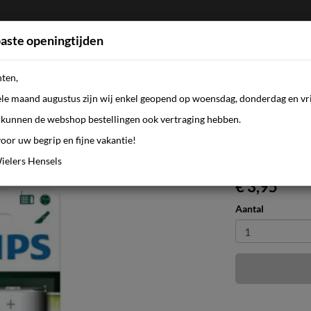
aste openingtijden
nten,
FIETSEN
WEBSHOP
KLEDING
AANBI
ele maand augustus zijn wij enkel geopend op woensdag, donderdag en vri
kunnen de webshop bestellingen ook vertraging hebben.
oor uw begrip en fijne vakantie!
ielers Hensels
€ 3,95
Aantal