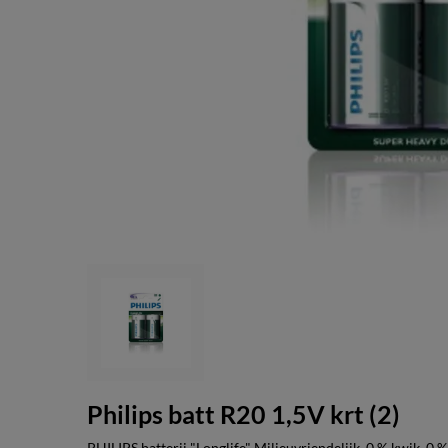
Philips batt R20 1,5V krt (2)
PHILIPS batterij "Longlife" Milieuvriendelijk, 0 % kwik, 0