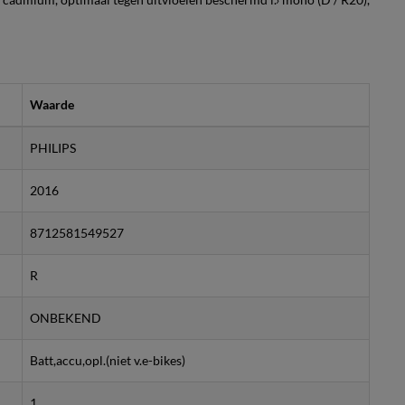
Waarde
PHILIPS
2016
8712581549527
R
ONBEKEND
Batt,accu,opl.(niet v.e-bikes)
1