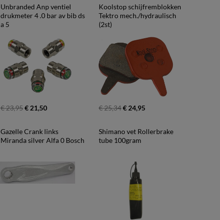
Unbranded Anp ventiel 
Koolstop schijfremblokken 
drukmeter 4 .0 bar av bib ds 
Tektro mech./hydraulisch 
a 5
(2st)
€ 23,95
€ 21,50
€ 25,34
€ 24,95
Gazelle Crank links 
Shimano vet Rollerbrake 
Miranda silver Alfa 0 Bosch
tube 100gram