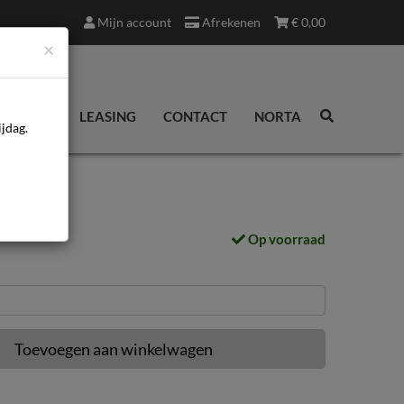
Mijn account
Afrekenen
€
0,00
×
EDINGEN
LEASING
CONTACT
NORTA
jdag.
Op voorraad
Toevoegen aan winkelwagen