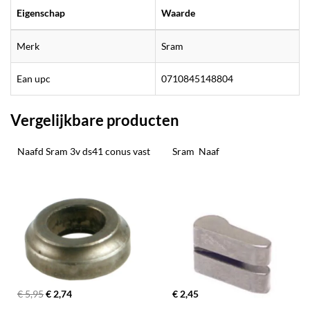
Eigenschap
Waarde
Merk
Sram
Ean upc
0710845148804
Vergelijkbare producten
Naafd Sram 3v ds41 conus vast
Sram  Naaf
€ 5,95
€ 2,74
€ 2,45