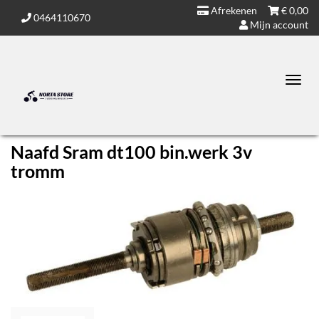
Afrekenen
€
0,00
0464110670
Mijn account
Toggl
navig
Naafd Sram dt100 bin.werk 3v
tromm