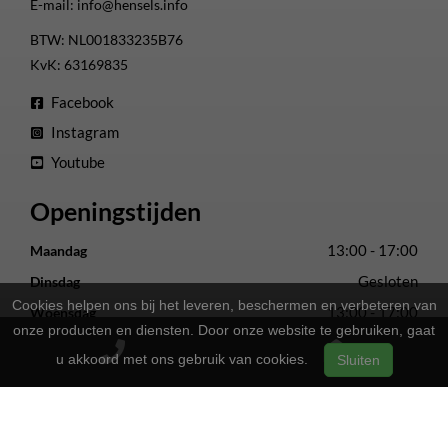
E-mail:
info@hensels.info
BTW: NL001833235B76
KvK: 63169835
Facebook
Instagram
Youtube
Openingstijden
13:00 - 17:00
Maandag
Gesloten
Dinsdag
Cookies helpen ons bij het leveren, beschermen en verbeteren van
13:00 - 17:00
Woensdag
onze producten en diensten. Door onze website te gebruiken, gaat
13:00 - 17:00
Donderdag
u akkoord met ons gebruik van cookies.
Sluiten
13:00 - 17:00
Vrijdag
09:00 - 16:00
Zaterdag
Gesloten
Zondag