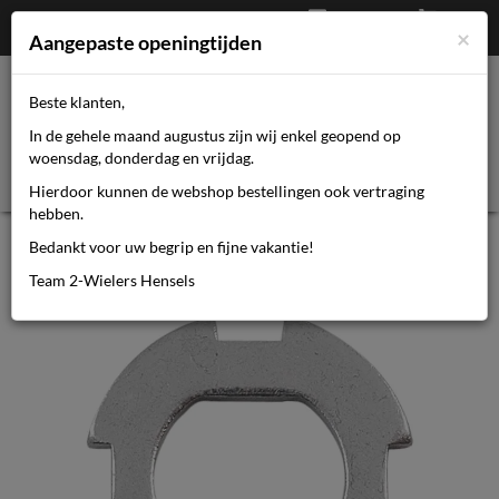
Afrekenen
€
0,00
0464110670
×
Mijn account
Aangepaste openingtijden
Beste klanten,
Toggl
In de gehele maand augustus zijn wij enkel geopend op
navig
woensdag, donderdag en vrijdag.
Hierdoor kunnen de webshop bestellingen ook vertraging
hebben.
Naafd Sram 3/5/7v dt5 stelplaat l
Bedankt voor uw begrip en fijne vakantie!
remplaat
Team 2-Wielers Hensels