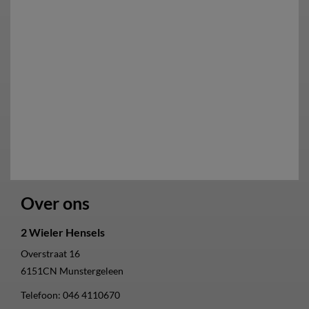
Over ons
2 Wieler Hensels
Overstraat 16
6151CN
Munstergeleen
Telefoon:
046 4110670