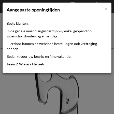
Afrekenen
€
0,00
0464110670
×
Mijn account
Aangepaste openingtijden
Beste klanten,
Toggl
In de gehele maand augustus zijn wij enkel geopend op
navig
woensdag, donderdag en vrijdag.
Hierdoor kunnen de webshop bestellingen ook vertraging
hebben.
Marwi derailleur pad GH-005
Bedankt voor uw begrip en fijne vakantie!
Team 2-Wielers Hensels