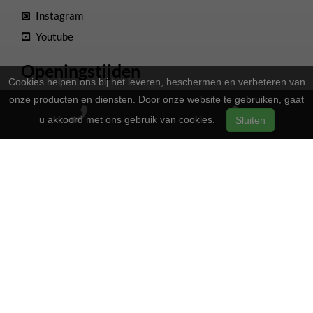
Instagram
Youtube
Openingstijden
Cookies helpen ons bij het leveren, beschermen en verbeteren van
13:00 - 17:00
Maandag
onze producten en diensten. Door onze website te gebruiken, gaat
Gesloten
u akkoord met ons gebruik van cookies.
Dinsdag
Sluiten
13:00 - 17:00
Woensdag
13:00 - 17:00
Donderdag
13:00 - 17:00
Vrijdag
09:00 - 16:00
Zaterdag
Gesloten
Zondag
2-Wielers Hensels in een nieuw jasje: Welkom bij de Norta
Store!
Bij
hebben we een frisse uitstraling
2-Wielers Hensels
gekregen en zijn we nu de trotse
! Wat blijft, is
Norta Store