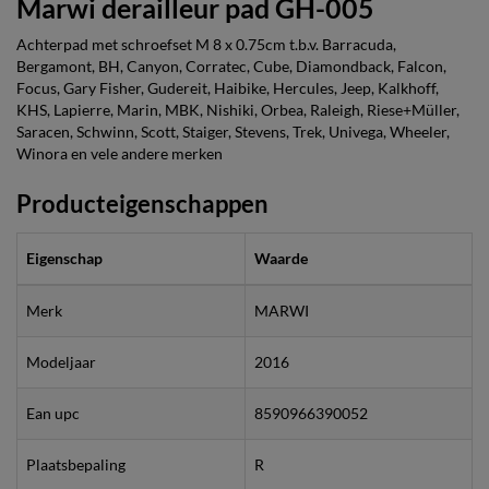
Marwi derailleur pad GH-005
Achterpad met schroefset M 8 x 0.75cm t.b.v. Barracuda,
Bergamont, BH, Canyon, Corratec, Cube, Diamondback, Falcon,
Focus, Gary Fisher, Gudereit, Haibike, Hercules, Jeep, Kalkhoff,
KHS, Lapierre, Marin, MBK, Nishiki, Orbea, Raleigh, Riese+Müller,
Saracen, Schwinn, Scott, Staiger, Stevens, Trek, Univega, Wheeler,
Winora en vele andere merken
Producteigenschappen
Eigenschap
Waarde
Merk
MARWI
Modeljaar
2016
Ean upc
8590966390052
Plaatsbepaling
R