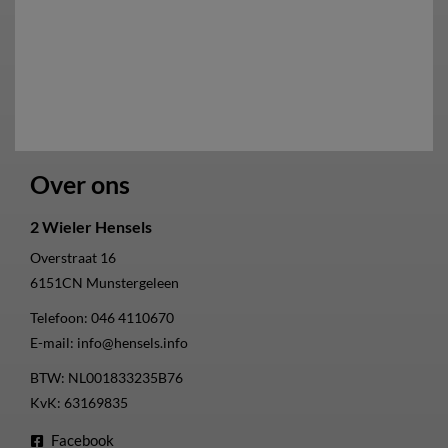
Over ons
2 Wieler Hensels
Overstraat 16
6151CN
Munstergeleen
Telefoon:
046 4110670
E-mail:
info@hensels.info
BTW: NL001833235B76
KvK: 63169835
Facebook