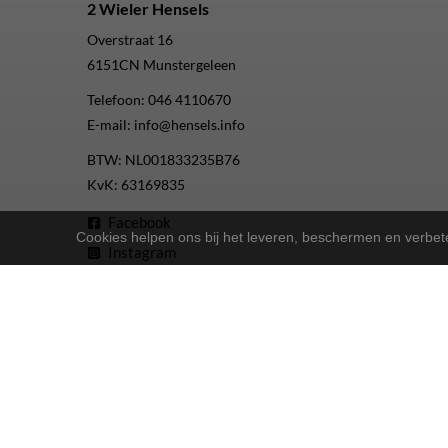
2 Wieler Hensels
Overstraat 16
6151CN
Munstergeleen
Telefoon:
046 4110670
E-mail:
info@hensels.info
BTW: NL001833235B76
KvK: 63169835
Facebook
Cookies helpen ons bij het leveren, beschermen en verbe
Instagram
Youtube
2-Wielers Hensels in een nieuw jasje: Welkom bij de Nort
Bij
hebben we een frisse uitstraling 
2-Wielers Hensels
Wat kan u verwachten?
: Naast ons uitgebreide aanbod Norta-fiet
Ruime keuze
: Of u nu een e-bike, stadsfiets of 
Uitstekende service