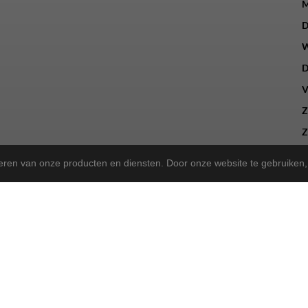
M
D
W
D
V
Z
Z
teren van onze producten en diensten. Door onze website te gebruike
a Store!
gekregen en zijn we nu de trotse
! Wat blijft, is onze 
Norta Store
sen, kunt u ook bij ons terecht voor het merk Rih.
sportieve tweewieler heeft, wij bieden dezelfde betrouwbare service a