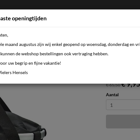
aste openingtijden
nten,
FIETSEN
WEBSHOP
KLEDING
AANBI
ele maand augustus zijn wij enkel geopend op woensdag, donderdag en vri
kunnen de webshop bestellingen ook vertraging hebben.
oor uw begrip en fijne vakantie!
s zw
ielers Hensels
€ 9,9
€ 65,50
Aantal