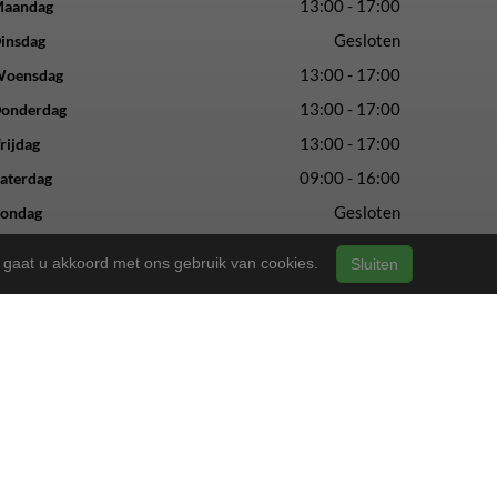
13:00 - 17:00
aandag
Gesloten
insdag
13:00 - 17:00
oensdag
13:00 - 17:00
onderdag
13:00 - 17:00
rijdag
09:00 - 16:00
aterdag
Gesloten
ondag
n, gaat u akkoord met ons gebruik van cookies.
Sluiten
vertrouwde service en vakmanschap.
ls altijd.