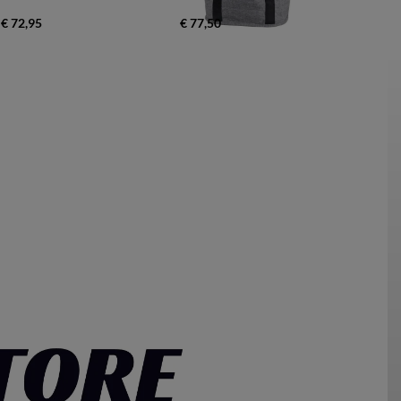
€ 72,95
€ 77,50