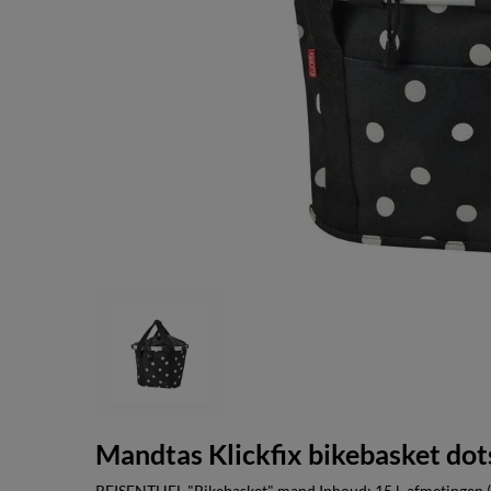
Mandtas Klickfix bikebasket dot
REISENTHEL "Bikebasket" mand Inhoud: 15 l, afmetingen (L 