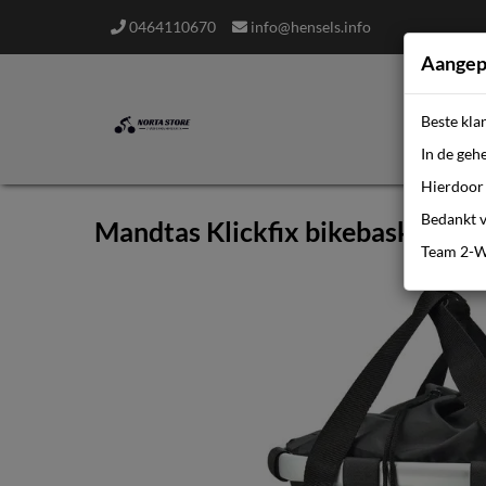
0464110670
info@hensels.info
Aangep
Beste kla
In de geh
Hierdoor 
Bedankt v
Mandtas Klickfix bikebasket dot
Team 2-W