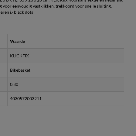
voor eenvoudig vastklikken, trekkoord voor snelle sluiting,
ren i.› black dots
Waarde
KLICKFIX
Bikebasket
0.80
4030572003211