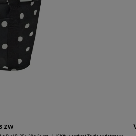
s zw
x B x H): 35 x 28 x 26 cm, KLICKfix, voorkant Textielen fietsmand