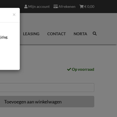
Mijn account
Afrekenen
€
0,00
×
EDINGEN
LEASING
CONTACT
NORTA
jdag.
5
Op voorraad
Toevoegen aan winkelwagen