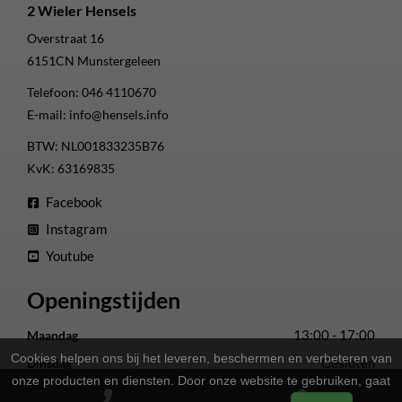
2 Wieler Hensels
Overstraat 16
6151CN
Munstergeleen
Telefoon:
046 4110670
E-mail:
info@hensels.info
BTW: NL001833235B76
KvK: 63169835
Facebook
Instagram
Youtube
Openingstijden
13:00 - 17:00
Maandag
Cookies helpen ons bij het leveren, beschermen en verbeteren van
Gesloten
Dinsdag
onze producten en diensten. Door onze website te gebruiken, gaat
13:00 - 17:00
Woensdag