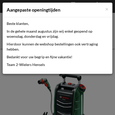
Afrekenen
€
0,00
0464110670
×
Mijn account
Aangepaste openingtijden
Beste klanten,
Toggl
In de gehele maand augustus zijn wij enkel geopend op
navig
woensdag, donderdag en vrijdag.
Hierdoor kunnen de webshop bestellingen ook vertraging
hebben.
Grs Bosch Fontus Drukreiniger 18v
Bedankt voor uw begrip en fijne vakantie!
M/Accu
Team 2-Wielers Hensels