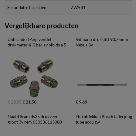
Secundaire basiskleur
ZWART
Vergelijkbare producten
Unbranded Anp ventiel 
Shimano drukstift 90,75mm 
drukmeter 4 .0 bar av bib ds a 5
Nexus 3v
€ 23,95
€ 21,50
€ 9,69
Naafd Sram ds35 drukveer 
Ebp afdekkap Bosch laderplug 
groot 3v rem 650536113000
tube accu zw