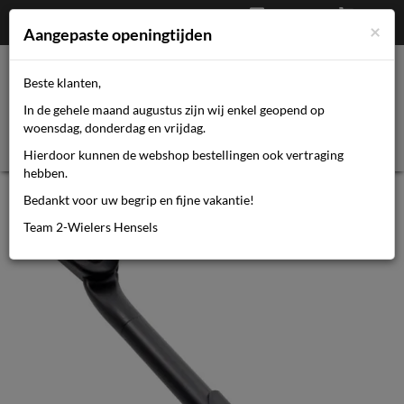
Afrekenen
€
0,00
0464110670
×
Mijn account
Aangepaste openingtijden
Beste klanten,
Toggl
In de gehele maand augustus zijn wij enkel geopend op
navig
woensdag, donderdag en vrijdag.
Hierdoor kunnen de webshop bestellingen ook vertraging
hebben.
Gazelle Standaard black CL-KA63
Bedankt voor uw begrip en fijne vakantie!
Team 2-Wielers Hensels