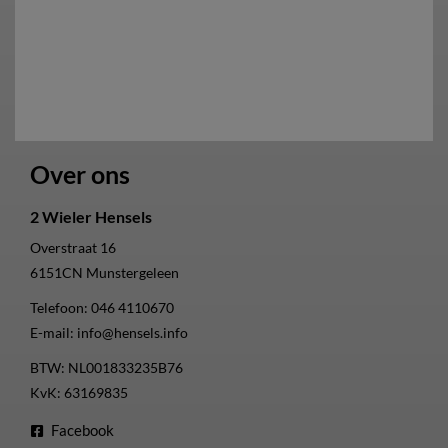
Over ons
2 Wieler Hensels
Overstraat 16
6151CN
Munstergeleen
Telefoon:
046 4110670
E-mail:
info@hensels.info
BTW: NL001833235B76
KvK: 63169835
Facebook