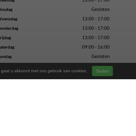
Gesloten
insdag
13:00 - 17:00
oensdag
13:00 - 17:00
onderdag
13:00 - 17:00
rijdag
09:00 - 16:00
aterdag
Gesloten
ondag
n, gaat u akkoord met ons gebruik van cookies.
Sluiten
vertrouwde service en vakmanschap.
ls altijd.