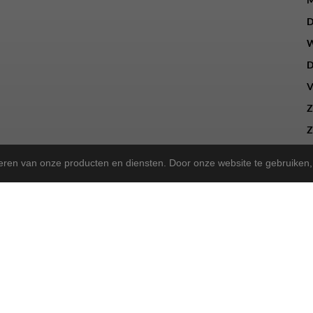
D
W
D
V
Z
Z
teren van onze producten en diensten. Door onze website te gebruike
a Store!
gekregen en zijn we nu de trotse
! Wat blijft, is onze 
Norta Store
sen, kunt u ook bij ons terecht voor het merk Rih.
sportieve tweewieler heeft, wij bieden dezelfde betrouwbare service a