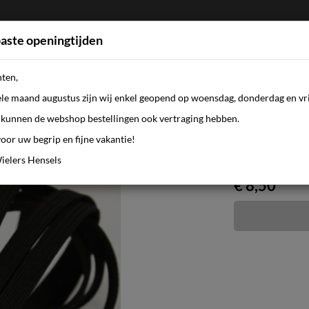
aste openingtijden
nten,
FIETSEN
WEBSHOP
KLEDING
AANBI
ele maand augustus zijn wij enkel geopend op woensdag, donderdag en vri
kunnen de webshop bestellingen ook vertraging hebben.
oor uw begrip en fijne vakantie!
h black black
ielers Hensels
€ 8,50