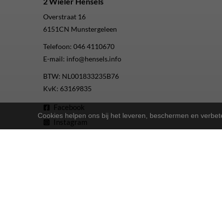
2 Wieler Hensels
Overstraat 16
6151CN
Munstergeleen
Telefoon:
046 4110670
E-mail:
info@hensels.info
BTW: NL001833235B76
KvK: 63169835
Facebook
Cookies helpen ons bij het leveren, beschermen en verbe
Instagram
Youtube
2-Wielers Hensels in een nieuw jasje: Welkom bij de Nort
Bij
hebben we een frisse uitstraling 
2-Wielers Hensels
Wat kan u verwachten?
: Naast ons uitgebreide aanbod Norta-fiet
Ruime keuze
: Of u nu een e-bike, stadsfiets of 
Uitstekende service