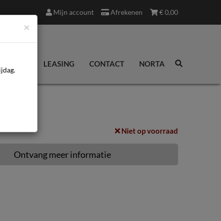
Mijn account
Afrekenen
€
0,00
×
EDINGEN
LEASING
CONTACT
NORTA
jdag.
Niet op voorraad
Ontvang meer informatie