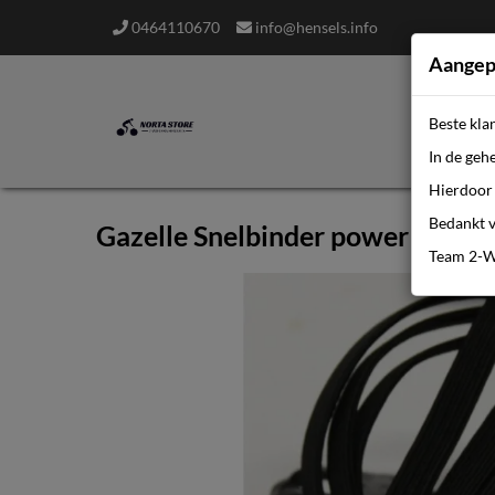
0464110670
info@hensels.info
Aangep
Beste kla
In de geh
Hierdoor 
Bedankt v
Gazelle Snelbinder power 28 inc
Team 2-W