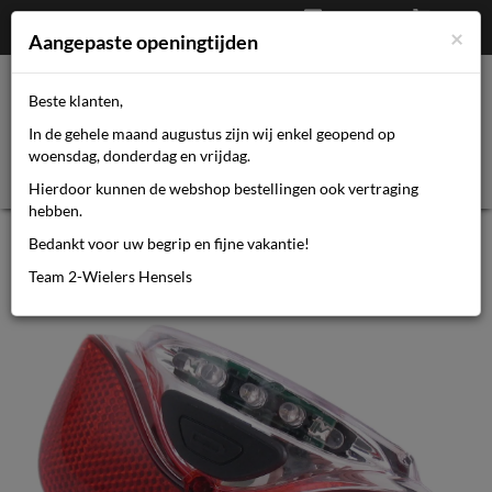
Afrekenen
€
0,00
0464110670
×
Mijn account
Aangepaste openingtijden
Beste klanten,
Toggl
In de gehele maand augustus zijn wij enkel geopend op
navig
woensdag, donderdag en vrijdag.
Hierdoor kunnen de webshop bestellingen ook vertraging
hebben.
Gazelle achterlicht LED 115mm
Bedankt voor uw begrip en fijne vakantie!
Innergy elektrische fiets
Team 2-Wielers Hensels