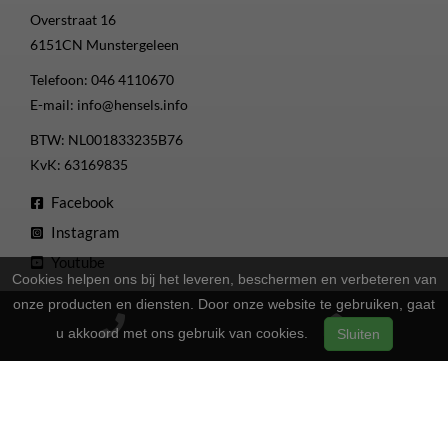
Overstraat 16
6151CN
Munstergeleen
Telefoon:
046 4110670
E-mail:
info@hensels.info
BTW: NL001833235B76
KvK: 63169835
Facebook
Instagram
Youtube
Cookies helpen ons bij het leveren, beschermen en verbeteren van
onze producten en diensten. Door onze website te gebruiken, gaat
Openingstijden
u akkoord met ons gebruik van cookies.
Sluiten
13:00 - 17:00
Maandag
Gesloten
Dinsdag
13:00 - 17:00
Woensdag
13:00 - 17:00
Donderdag