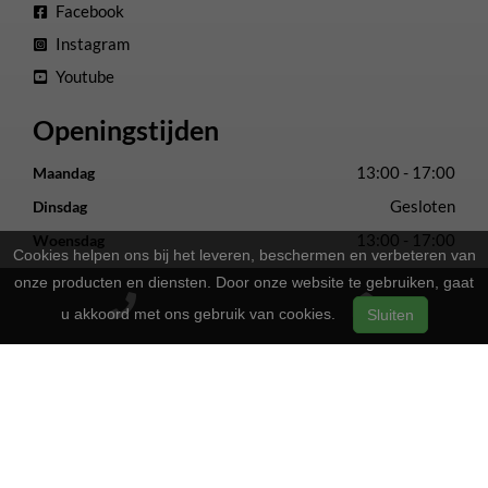
Facebook
Instagram
Youtube
Openingstijden
13:00 - 17:00
Maandag
Gesloten
Dinsdag
13:00 - 17:00
Woensdag
Cookies helpen ons bij het leveren, beschermen en verbeteren van
13:00 - 17:00
Donderdag
onze producten en diensten. Door onze website te gebruiken, gaat
13:00 - 17:00
Vrijdag
u akkoord met ons gebruik van cookies.
Sluiten
09:00 - 16:00
Zaterdag
Gesloten
Zondag
2-Wielers Hensels in een nieuw jasje: Welkom bij de Norta
Store!
Bij
hebben we een frisse uitstraling
2-Wielers Hensels