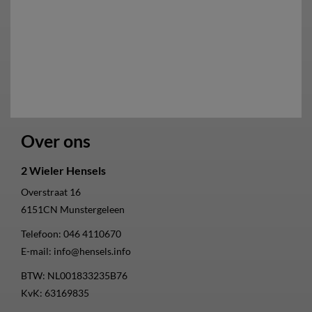
Over ons
2 Wieler Hensels
Overstraat 16
6151CN
Munstergeleen
Telefoon:
046 4110670
E-mail:
info@hensels.info
BTW: NL001833235B76
KvK: 63169835