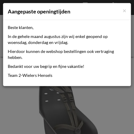
Afrekenen
€
0,00
0464110670
×
Mijn account
Aangepaste openingtijden
Beste klanten,
Toggl
In de gehele maand augustus zijn wij enkel geopend op
navig
woensdag, donderdag en vrijdag.
Hierdoor kunnen de webshop bestellingen ook vertraging
hebben.
Duo Urban iki ume a ef zw
Bedankt voor uw begrip en fijne vakantie!
Team 2-Wielers Hensels