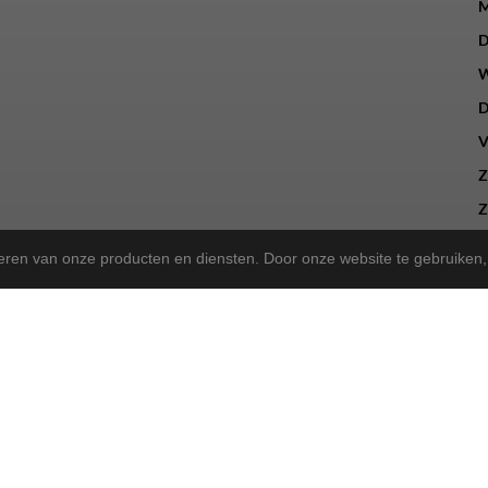
M
D
W
D
V
Z
Z
teren van onze producten en diensten. Door onze website te gebruike
a Store!
gekregen en zijn we nu de trotse
! Wat blijft, is onze 
Norta Store
sen, kunt u ook bij ons terecht voor het merk Rih.
sportieve tweewieler heeft, wij bieden dezelfde betrouwbare service a