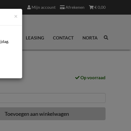
Mijn account
Afrekenen
€
0,00
×
EDINGEN
LEASING
CONTACT
NORTA
jdag.
Op voorraad
Toevoegen aan winkelwagen