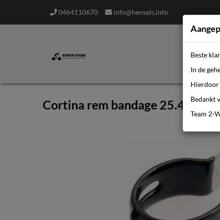
0464110670
info@hensels.info
Aangep
Beste kla
In de geh
Hierdoor 
Bedankt v
Cortina rem bandage 25.4
Team 2-W