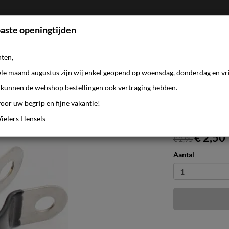
aste openingtijden
nten,
FIETSEN
WEBSHOP
KLEDING
AANBI
ele maand augustus zijn wij enkel geopend op woensdag, donderdag en vri
kunnen de webshop bestellingen ook vertraging hebben.
oor uw begrip en fijne vakantie!
ielers Hensels
€ 2,50
€ 2,95
Aantal