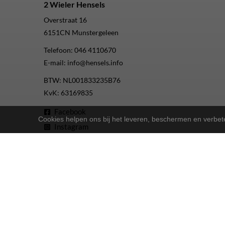
2 Wieler Hensels
Overstraat 16
6151CN
Munstergeleen
Telefoon:
046 4110670
E-mail:
info@hensels.info
BTW: NL001833235B76
KvK: 63169835
Facebook
Cookies helpen ons bij het leveren, beschermen en verbe
Instagram
Youtube
2-Wielers Hensels in een nieuw jasje: Welkom bij de Nort
Bij
hebben we een frisse uitstraling 
2-Wielers Hensels
Wat kan u verwachten?
: Naast ons uitgebreide aanbod Norta-fiet
Ruime keuze
: Of u nu een e-bike, stadsfiets of 
Uitstekende service