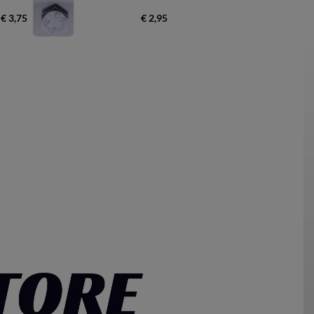
€ 3,75
€ 2,95