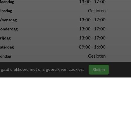
13:00 - 17:00
aandag
Gesloten
insdag
13:00 - 17:00
oensdag
13:00 - 17:00
onderdag
13:00 - 17:00
rijdag
09:00 - 16:00
aterdag
Gesloten
ondag
n, gaat u akkoord met ons gebruik van cookies.
Sluiten
vertrouwde service en vakmanschap.
ls altijd.