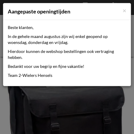
Afrekenen
€
0,00
0464110670
×
Mijn account
Aangepaste openingtijden
Beste klanten,
Toggl
In de gehele maand augustus zijn wij enkel geopend op
navig
woensdag, donderdag en vrijdag.
Hierdoor kunnen de webshop bestellingen ook vertraging
hebben.
Cameo fietstas dubbel zwart 30L
Bedankt voor uw begrip en fijne vakantie!
Team 2-Wielers Hensels