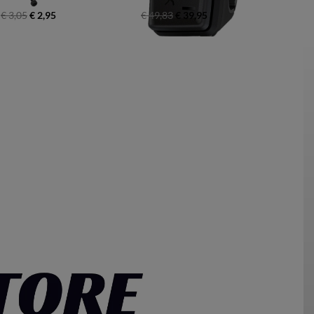
€ 3,05
€ 2,95
€ 49,83
€ 39,95