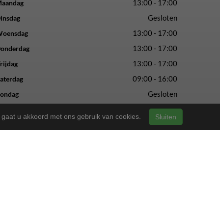
13:00 - 17:00
aandag
Gesloten
insdag
13:00 - 17:00
oensdag
13:00 - 17:00
onderdag
13:00 - 17:00
rijdag
09:00 - 16:00
aterdag
Gesloten
ondag
n, gaat u akkoord met ons gebruik van cookies.
Sluiten
vertrouwde service en vakmanschap.
ls altijd.