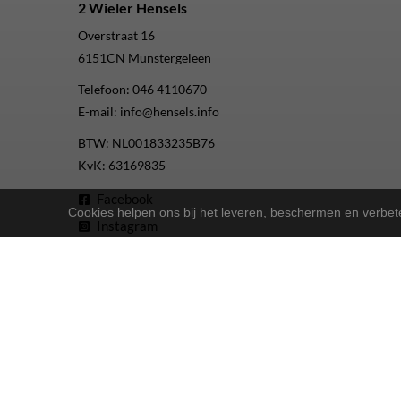
2 Wieler Hensels
Overstraat 16
6151CN
Munstergeleen
Telefoon:
046 4110670
E-mail:
info@hensels.info
BTW: NL001833235B76
KvK: 63169835
Facebook
Cookies helpen ons bij het leveren, beschermen en verbe
Instagram
Youtube
2-Wielers Hensels in een nieuw jasje: Welkom bij de Nort
Bij
hebben we een frisse uitstraling 
2-Wielers Hensels
Wat kan u verwachten?
: Naast ons uitgebreide aanbod Norta-fiet
Ruime keuze
: Of u nu een e-bike, stadsfiets of 
Uitstekende service