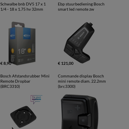
Schwalbe bnb DV5 17 x 1 
Ebp stuurbediening Bosch 
1/4 - 18 x 1.75 hv 32mm
smart led remote zw
€ 8,90
€ 121,00
Bosch Afstandsrubber Mini 
Commande display Bosch 
Remote Dropbar 
mini remote diam. 22.2mm 
(BRC3310)
(brc3300)