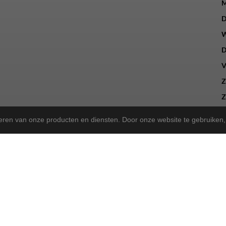
M
D
W
D
V
Z
Z
teren van onze producten en diensten. Door onze website te gebruike
a Store!
gekregen en zijn we nu de trotse
! Wat blijft, is onze 
Norta Store
sen, kunt u ook bij ons terecht voor het merk Rih.
sportieve tweewieler heeft, wij bieden dezelfde betrouwbare service a