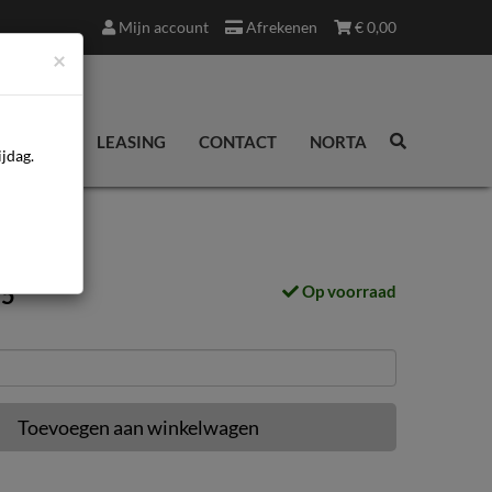
Mijn account
Afrekenen
€
0,00
×
EDINGEN
LEASING
CONTACT
NORTA
jdag.
95
Op voorraad
Toevoegen aan winkelwagen