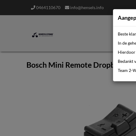
0464110670
info@hensels.info
Aangep
Beste kla
In de geh
Hierdoor 
Bedankt v
Bosch Mini Remote Dropbar, 3
Team 2-W