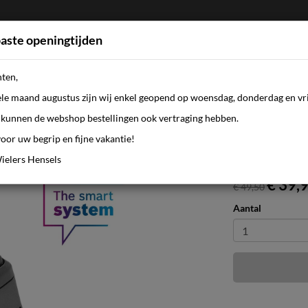
aste openingtijden
nten,
FIETSEN
WEBSHOP
KLEDING
AANBI
ele maand augustus zijn wij enkel geopend op woensdag, donderdag en vri
kunnen de webshop bestellingen ook vertraging hebben.
oor uw begrip en fijne vakantie!
1,8 mm (BRC3310)
ielers Hensels
€ 39,
€ 49,50
Aantal