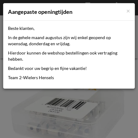
Afrekenen
€
0,00
0464110670
×
Mijn account
Aangepaste openingtijden
Beste klanten,
Toggl
In de gehele maand augustus zijn wij enkel geopend op
navig
woensdag, donderdag en vrijdag.
Hierdoor kunnen de webshop bestellingen ook vertraging
hebben.
Bofix schroefnippel 7x9 P/ST
Bedankt voor uw begrip en fijne vakantie!
Team 2-Wielers Hensels