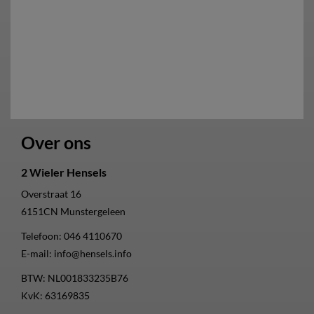
Over ons
2 Wieler Hensels
Overstraat 16
6151CN
Munstergeleen
Telefoon:
046 4110670
E-mail:
info@hensels.info
BTW: NL001833235B76
KvK: 63169835