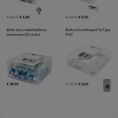
€ 24,95
€ 1,00
€ 23,95
€ 0,95
Bofix doos kabelstelbout 
Bofix schroefnippel 5x7 gas 
weinmann (25 stuks)
P/ST
€ 38,95
€ 15,95
€ 0,65