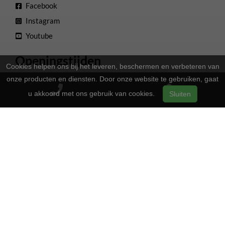
Facebook
Instagram
Youtube
Openingstijden
Cookies helpen ons bij het leveren, beschermen en verbeteren van
onze producten en diensten. Door onze website te gebruiken, gaat
13:00 - 17:00
Maandag
u akkoord met ons gebruik van cookies.
Sluiten
Gesloten
Dinsdag
13:00 - 17:00
Woensdag
13:00 - 17:00
Donderdag
13:00 - 17:00
Vrijdag
09:00 - 16:00
Zaterdag
Gesloten
Zondag
2-Wielers Hensels in een nieuw jasje: Welkom bij de Norta
Store!
Bij
hebben we een frisse uitstraling
2-Wielers Hensels