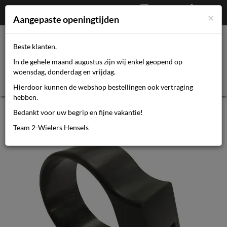
Afrekenen
€
0,00
0464110670
×
Mijn account
Aangepaste openingtijden
Beste klanten,
Toggl
In de gehele maand augustus zijn wij enkel geopend op
navig
woensdag, donderdag en vrijdag.
Hierdoor kunnen de webshop bestellingen ook vertraging
hebben.
Bikkel iBee Displayhouder voor LCD
Bedankt voor uw begrip en fijne vakantie!
display 2011 m/bout
Team 2-Wielers Hensels