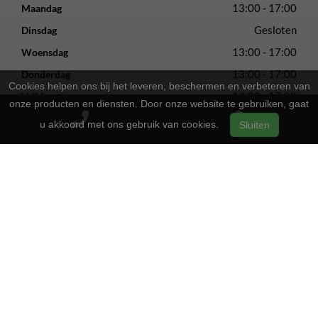
13:00 - 17:00
Maandag
Gesloten
Dinsdag
13:00 - 17:00
Woensdag
13:00 - 17:00
Donderdag
Cookies helpen ons bij het leveren, beschermen en verbeteren van
13:00 - 17:00
Vrijdag
onze producten en diensten. Door onze website te gebruiken, gaat
09:00 - 16:00
Zaterdag
u akkoord met ons gebruik van cookies.
Sluiten
Gesloten
Zondag
2-Wielers Hensels in een nieuw jasje: Welkom bij de Norta
Store!
Bij
hebben we een frisse uitstraling
2-Wielers Hensels
gekregen en zijn we nu de trotse
! Wat blijft, is
Norta Store
onze vertrouwde service en vakmanschap.
Wat kan u verwachten?
: Naast ons uitgebreide aanbod Norta-
Ruime keuze
fietsen, kunt u ook bij ons terecht voor het merk Rih.
: Of u nu een e-bike, stadsfiets of
Uitstekende service