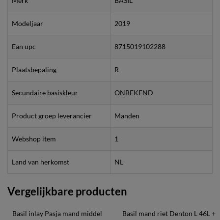
Merk
BASIL
Modeljaar
2019
Ean upc
8715019102288
Plaatsbepaling
R
Secundaire basiskleur
ONBEKEND
Product groep leverancier
Manden
Webshop item
1
Land van herkomst
NL
Vergelijkbare producten
Basil inlay Pasja mand middel 
Basil mand riet Denton L 46L + 