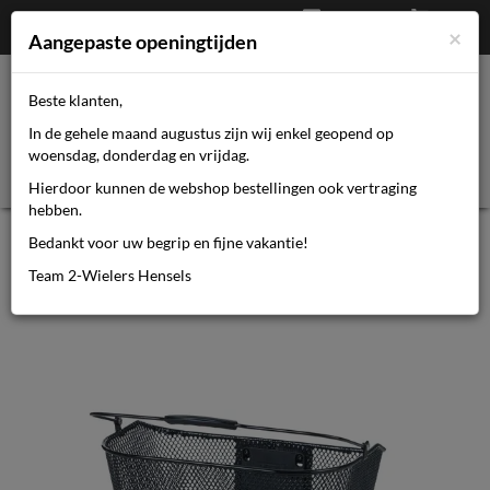
Afrekenen
€
0,00
0464110670
×
Mijn account
Aangepaste openingtijden
Beste klanten,
Toggl
In de gehele maand augustus zijn wij enkel geopend op
navig
woensdag, donderdag en vrijdag.
Hierdoor kunnen de webshop bestellingen ook vertraging
hebben.
Basil mand Bremen KF + Ahead
Bedankt voor uw begrip en fijne vakantie!
houder 23L zwart 26x3
Team 2-Wielers Hensels