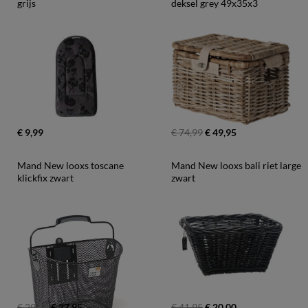
grijs
deksel grey 49x35x3
€ 9,99
€ 74,99
€ 49,95
Mand New looxs toscane 
Mand New looxs bali riet large 
klickfix zwart
zwart
€ 29,50
€ 27,95
€ 41,95
€ 20,00