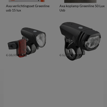
Axa verlichtingsset Greenline 
Axa koplamp Greenline 50 Lux 
usb 15 lux
Usb
€ 38,95
€ 5,00
€ 52,95
€ 39,95