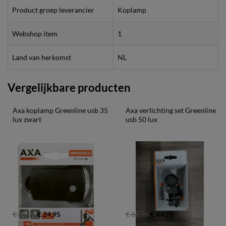
Product groep leverancier
Koplamp
Webshop item
1
Land van herkomst
NL
Vergelijkbare producten
Axa koplamp Greenline usb 35 
Axa verlichting set Greenline 
lux zwart
usb 50 lux
€ 38,95
€ 24,95
€ 68,95
€ 44,95