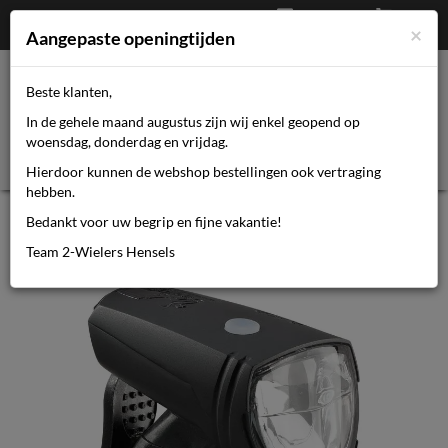
Afrekenen
€
0,00
0464110670
×
Mijn account
Aangepaste openingtijden
Beste klanten,
Toggl
In de gehele maand augustus zijn wij enkel geopend op
navig
woensdag, donderdag en vrijdag.
Hierdoor kunnen de webshop bestellingen ook vertraging
hebben.
Axa koplamp Greenline usb 15 lux
Bedankt voor uw begrip en fijne vakantie!
zwart
Team 2-Wielers Hensels