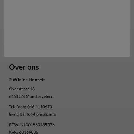
Over ons
2 Wieler Hensels
Overstraat 16
6151CN
Munstergeleen
Telefoon:
046 4110670
E-mail:
info@hensels.info
BTW: NL001833235B76
KvK: 63169835