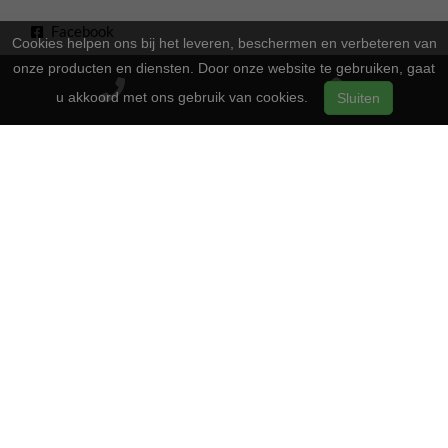
Facebook
Cookies helpen ons bij het leveren, beschermen en verbeteren van
Instagram
onze producten en diensten. Door onze website te gebruiken, gaat
Youtube
u akkoord met ons gebruik van cookies.
Sluiten
Openingstijden
13:00 - 17:00
Maandag
Gesloten
Dinsdag
13:00 - 17:00
Woensdag
13:00 - 17:00
Donderdag
13:00 - 17:00
Vrijdag
09:00 - 16:00
Zaterdag
Gesloten
Zondag
2-Wielers Hensels in een nieuw jasje: Welkom bij de Norta
Store!