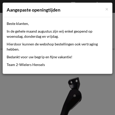
Afrekenen
€
0,00
0464110670
×
Mijn account
Aangepaste openingtijden
Beste klanten,
Toggl
In de gehele maand augustus zijn wij enkel geopend op
navig
woensdag, donderdag en vrijdag.
Hierdoor kunnen de webshop bestellingen ook vertraging
hebben.
ATRANVELO achtervorkstandaard
Bedankt voor uw begrip en fijne vakantie!
Dux DV 24-29, traploos verstelbaar,
Team 2-Wielers Hensels
directe montage op