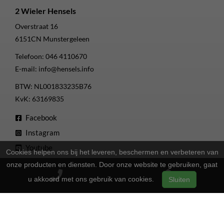
2 Wieler Hensels
Overstraat 16
6151CN
Munstergeleen
Telefoon:
046 4110670
E-mail:
info@hensels.info
BTW: NL001833235B76
KvK: 63169835
Facebook
Instagram
Youtube
Cookies helpen ons bij het leveren, beschermen en verbeteren van
onze producten en diensten. Door onze website te gebruiken, gaat
Openingstijden
u akkoord met ons gebruik van cookies.
Sluiten
13:00 - 17:00
Maandag
Gesloten
Dinsdag
13:00 - 17:00
Woensdag