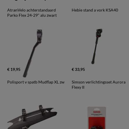
AtranVelo achterstandaard 
Hebie stand a vork KSA40
Parko Flex 24-29" alu zwart
€ 19,95
€ 33,95
Polisport v spatb Mudflap XL zw
Simson verlichtingsset Aurora 
Flexy II