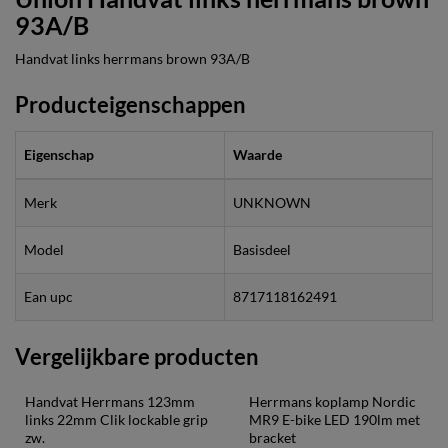
93A/B
Handvat links herrmans brown 93A/B
Producteigenschappen
Eigenschap
Waarde
Merk
UNKNOWN
Model
Basisdeel
Ean upc
8717118162491
Vergelijkbare producten
Handvat Herrmans 123mm 
Herrmans koplamp Nordic 
links 22mm Clik lockable grip 
MR9 E-bike LED 190lm met 
zw.
bracket