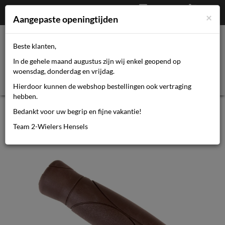
Afrekenen
€
0,00
0464110670
×
Mijn account
Aangepaste openingtijden
Beste klanten,
Toggl
In de gehele maand augustus zijn wij enkel geopend op
navig
woensdag, donderdag en vrijdag.
Hierdoor kunnen de webshop bestellingen ook vertraging
hebben.
Union Handvat links herrmans brown
Bedankt voor uw begrip en fijne vakantie!
93A/B
Team 2-Wielers Hensels