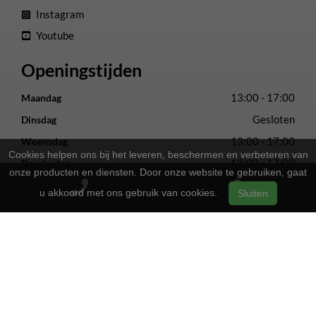
Instagram
Youtube
Openingstijden
13:00 - 17:00
Maandag
Gesloten
Dinsdag
13:00 - 17:00
Woensdag
Cookies helpen ons bij het leveren, beschermen en verbeteren van
13:00 - 17:00
Donderdag
onze producten en diensten. Door onze website te gebruiken, gaat
13:00 - 17:00
Vrijdag
u akkoord met ons gebruik van cookies.
Sluiten
09:00 - 16:00
Zaterdag
Gesloten
Zondag
2-Wielers Hensels in een nieuw jasje: Welkom bij de Norta
Store!
Bij
hebben we een frisse uitstraling
2-Wielers Hensels
gekregen en zijn we nu de trotse
! Wat blijft, is
Norta Store