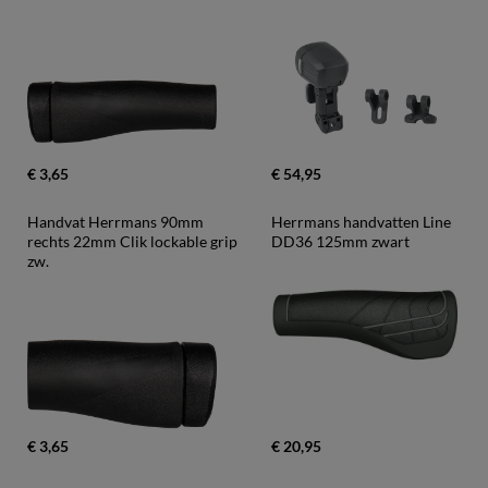
€ 3,65
€ 54,95
Handvat Herrmans 90mm 
Herrmans handvatten Line 
rechts 22mm Clik lockable grip 
DD36 125mm zwart
zw.
€ 3,65
€ 20,95