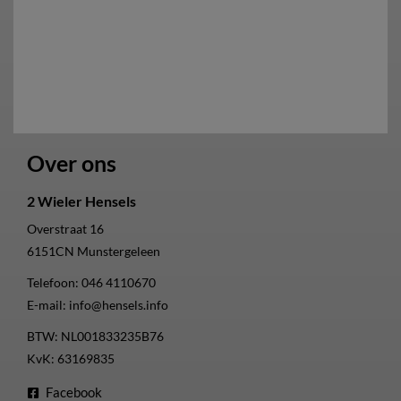
Over ons
2 Wieler Hensels
Overstraat 16
6151CN
Munstergeleen
Telefoon:
046 4110670
E-mail:
info@hensels.info
BTW: NL001833235B76
KvK: 63169835
Facebook