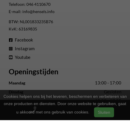
Telefoon:
046 4110670
E-mail:
info@hensels.info
BTW: NL001833235B76
KvK: 63169835
Facebook
Instagram
Youtube
Openingstijden
13:00 - 17:00
Maandag
Gesloten
Dinsdag
Cookies helpen ons bij het leveren, beschermen en verbeteren van
13:00 - 17:00
Woensdag
onze producten en diensten. Door onze website te gebruiken, gaat
13:00 - 17:00
Donderdag
u akkoord met ons gebruik van cookies.
Sluiten
13:00 - 17:00
Vrijdag
09:00 - 16:00
Zaterdag