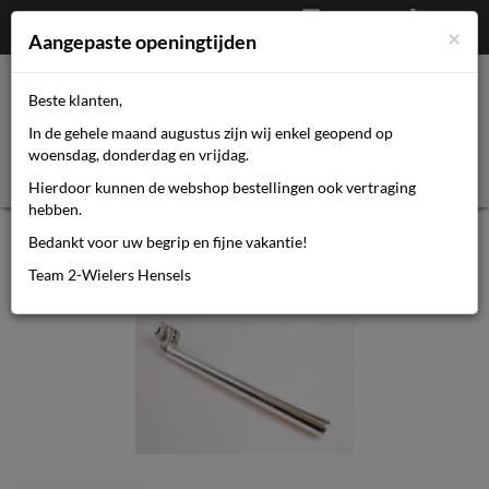
Afrekenen
€
0,00
0464110670
×
Mijn account
Aangepaste openingtijden
Beste klanten,
Toggl
In de gehele maand augustus zijn wij enkel geopend op
navig
woensdag, donderdag en vrijdag.
Hierdoor kunnen de webshop bestellingen ook vertraging
hebben.
Unbranded Zadelpen ATB 31.4 x 350
Bedankt voor uw begrip en fijne vakantie!
zilver
Team 2-Wielers Hensels