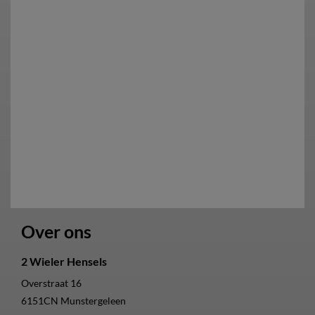
Over ons
2 Wieler Hensels
Overstraat 16
6151CN
Munstergeleen