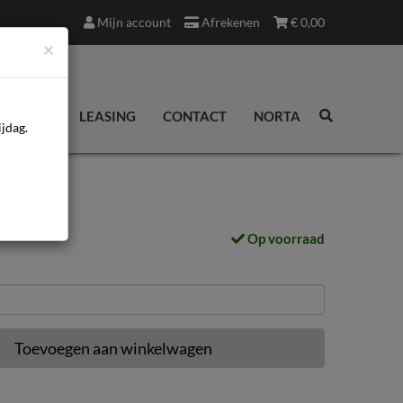
Mijn account
Afrekenen
€
0,00
×
EDINGEN
LEASING
CONTACT
NORTA
jdag.
Op voorraad
Toevoegen aan winkelwagen