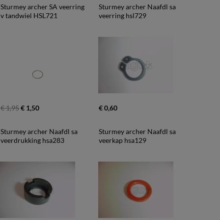
Sturmey archer SA veerring 
Sturmey archer Naafdl sa 
v tandwiel HSL721
veerring hsl729
€ 1,95
€ 1,50
€ 0,60
Sturmey archer Naafdl sa 
Sturmey archer Naafdl sa 
veerdrukking hsa283
veerkap hsa129