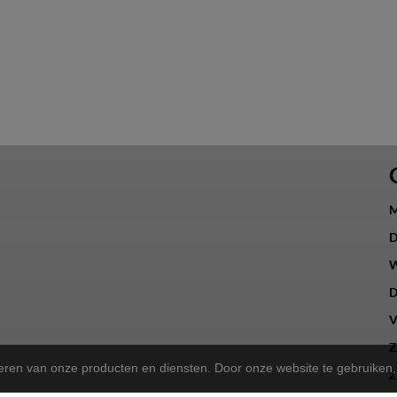
M
D
W
D
V
Z
teren van onze producten en diensten. Door onze website te gebruike
Z