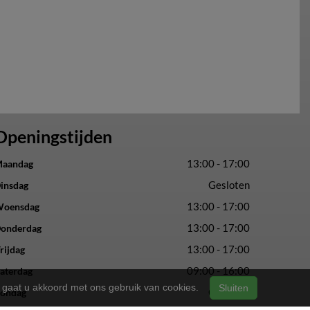
Openingstijden
13:00 - 17:00
aandag
Gesloten
insdag
13:00 - 17:00
oensdag
13:00 - 17:00
onderdag
13:00 - 17:00
rijdag
09:00 - 16:00
aterdag
n, gaat u akkoord met ons gebruik van cookies.
Sluiten
Gesloten
ondag