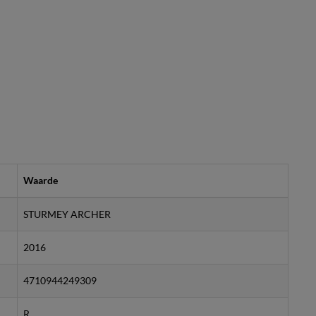
Waarde
STURMEY ARCHER
2016
4710944249309
R