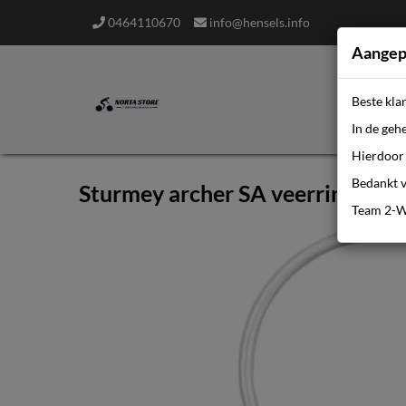
0464110670
info@hensels.info
Aangep
Beste kla
In de geh
Hierdoor 
Bedankt v
Sturmey archer SA veerring v t
Team 2-W