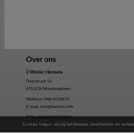
Over ons
2 Wieler Hensels
Overstraat 16
6151CN
Munstergeleen
Telefoon:
046 4110670
E-mail:
info@hensels.info
BTW: NL001833235B76
Cookies helpen ons bij het leveren, beschermen en verbe
KvK: 63169835