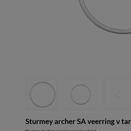
Sturmey archer SA veerring v t
Sturmey Archer veerring voor tandwiel