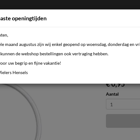
aste openingtijden
nten,
FIETSEN
WEBSHOP
KLEDING
AANBI
ele maand augustus zijn wij enkel geopend op woensdag, donderdag en vri
kunnen de webshop bestellingen ook vertraging hebben.
oor uw begrip en fijne vakantie!
andwiel C50
ielers Hensels
€ 0,95
Aantal