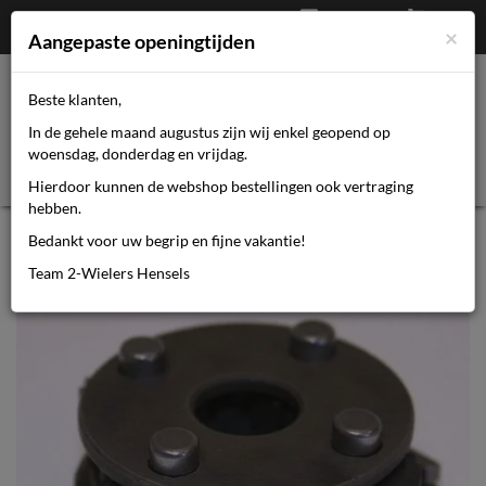
Afrekenen
€
0,00
0464110670
×
Mijn account
Aangepaste openingtijden
Beste klanten,
Toggl
In de gehele maand augustus zijn wij enkel geopend op
navig
woensdag, donderdag en vrijdag.
Hierdoor kunnen de webshop bestellingen ook vertraging
hebben.
Sturmey archer SA planeethouder
Bedankt voor uw begrip en fijne vakantie!
HSA434
Team 2-Wielers Hensels