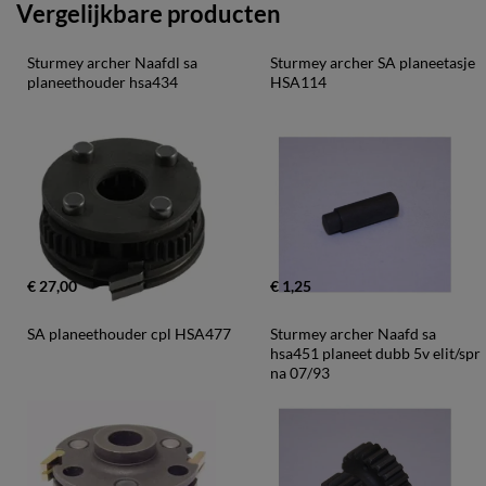
Vergelijkbare producten
Sturmey archer Naafdl sa 
Sturmey archer SA planeetasje 
planeethouder hsa434
HSA114
€ 27,00
€ 1,25
SA planeethouder cpl HSA477
Sturmey archer Naafd sa 
hsa451 planeet dubb 5v elit/spr 
na 07/93