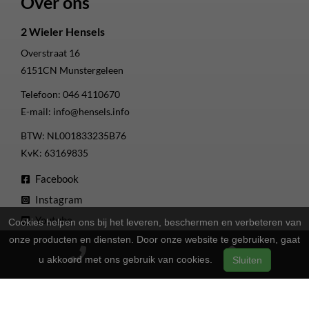
Over ons
2 Wieler Hensels
Overstraat 16
6151CN
Munstergeleen
Telefoon:
046 4110670
E-mail:
info@hensels.info
BTW: NL001833235B76
KvK: 63169835
Facebook
Instagram
Youtube
Cookies helpen ons bij het leveren, beschermen en verbeteren van
onze producten en diensten. Door onze website te gebruiken, gaat
Openingstijden
u akkoord met ons gebruik van cookies.
Sluiten
13:00 - 17:00
Maandag
Gesloten
Dinsdag