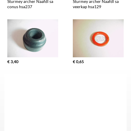
Sturmey archer Naafdl sa 
Sturmey archer Naafdl sa 
conus hsa237
veerkap hsa129
€ 3,40
€ 0,65