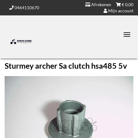
Afrekenen
€
0,00
0464110670
Mijn account
Toggl
navig
Sturmey archer Sa clutch hsa485 5v