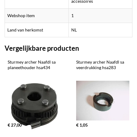
accessoires
Webshop item
1
Land van herkomst
NL
Vergelijkbare producten
Sturmey archer Naafdl sa 
Sturmey archer Naafdl sa 
planeethouder hsa434
veerdrukking hsa283
€ 27,00
€ 1,05