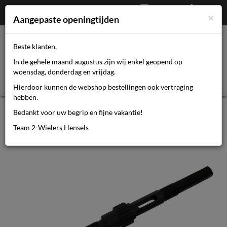
Afrekenen
€
0,00
0464110670
×
Mijn account
Aangepaste openingtijden
Beste klanten,
Toggl
In de gehele maand augustus zijn wij enkel geopend op
navig
woensdag, donderdag en vrijdag.
Hierdoor kunnen de webshop bestellingen ook vertraging
hebben.
Sturmey archer SA achteras ABC
Bedankt voor uw begrip en fijne vakantie!
HSA370
Team 2-Wielers Hensels