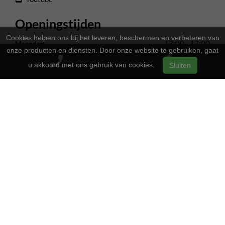
Openingstijden
Cookies helpen ons bij het leveren, beschermen en verbeteren van
13:00 - 17:00
Maandag
onze producten en diensten. Door onze website te gebruiken, gaat
Gesloten
Dinsdag
u akkoord met ons gebruik van cookies.
Sluiten
13:00 - 17:00
Woensdag
13:00 - 17:00
Donderdag
13:00 - 17:00
Vrijdag
09:00 - 16:00
Zaterdag
Gesloten
Zondag
2-Wielers Hensels in een nieuw jasje: Welkom bij de Norta
Store!
Bij
hebben we een frisse uitstraling
2-Wielers Hensels
gekregen en zijn we nu de trotse
! Wat blijft, is
Norta Store
onze vertrouwde service en vakmanschap.
Wat kan u verwachten?