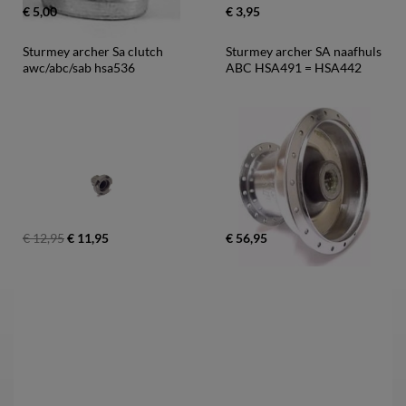
€ 5,00
€ 3,95
Sturmey archer Sa clutch 
Sturmey archer SA naafhuls 
awc/abc/sab hsa536
ABC HSA491 = HSA442
€ 12,95
€ 11,95
€ 56,95