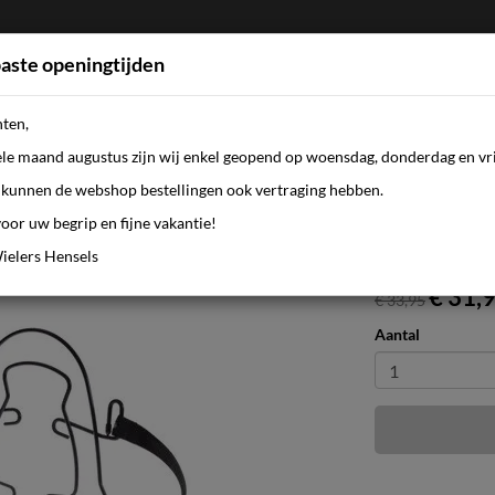
aste openingtijden
nten,
FIETSEN
WEBSHOP
KLEDING
AANBI
ele maand augustus zijn wij enkel geopend op woensdag, donderdag en vri
kunnen de webshop bestellingen ook vertraging hebben.
oor uw begrip en fijne vakantie!
ielers Hensels
€ 31,
€ 33,95
Aantal