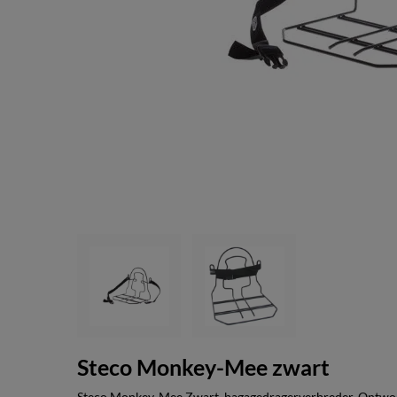
Steco Monkey-Mee zwart
Steco Monkey-Mee Zwart, bagagedragerverbreder. Ontworp