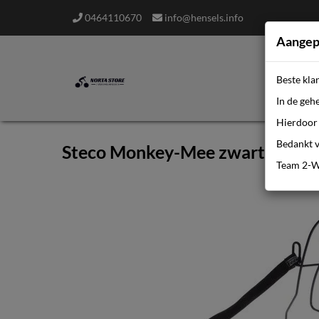
0464110670
info@hensels.info
Aangep
Beste kla
In de geh
Hierdoor 
Bedankt v
Steco Monkey-Mee zwart
Team 2-W