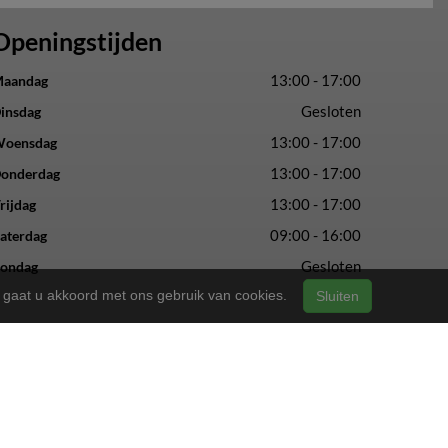
Openingstijden
13:00 - 17:00
aandag
Gesloten
insdag
13:00 - 17:00
oensdag
13:00 - 17:00
onderdag
13:00 - 17:00
rijdag
09:00 - 16:00
aterdag
Gesloten
ondag
n, gaat u akkoord met ons gebruik van cookies.
Sluiten
vertrouwde service en vakmanschap.