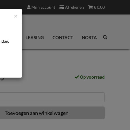
Mijn account
Afrekenen
€
0,00
×
EDINGEN
LEASING
CONTACT
NORTA
jdag.
95
Op voorraad
Toevoegen aan winkelwagen