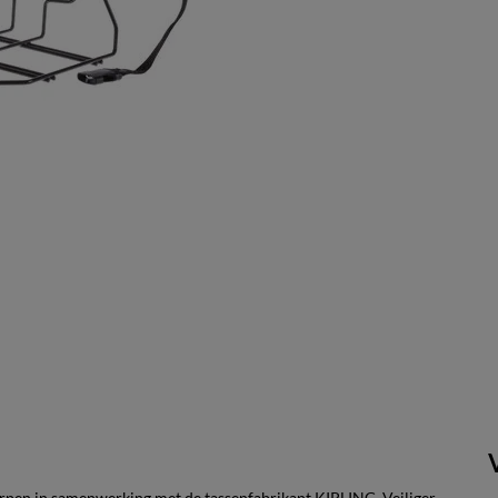
en in samenwerking met de tassenfabrikant KIPLING. Veiliger