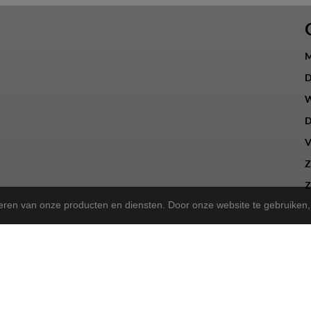
M
D
W
D
V
Z
Z
teren van onze producten en diensten. Door onze website te gebruike
a Store!
gekregen en zijn we nu de trotse
! Wat blijft, is onze 
Norta Store