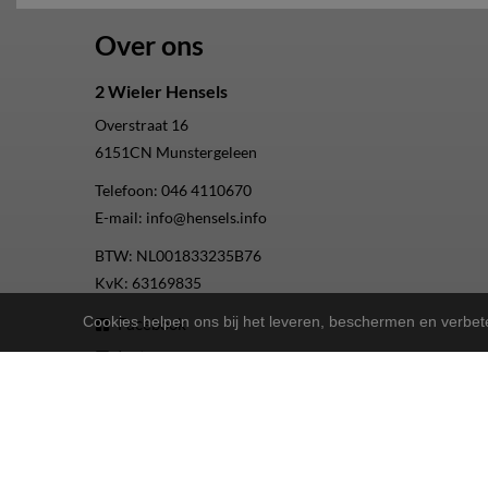
Over ons
2 Wieler Hensels
Overstraat 16
6151CN
Munstergeleen
Telefoon:
046 4110670
E-mail:
info@hensels.info
BTW: NL001833235B76
KvK: 63169835
Cookies helpen ons bij het leveren, beschermen en verbe
Facebook
Instagram
Youtube
2-Wielers Hensels in een nieuw jasje: Welkom bij de Nort
Bij
hebben we een frisse uitstraling 
2-Wielers Hensels