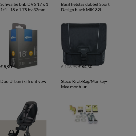
Schwalbe bnb DV5 17 x 1 
Basil fietstas dubbel Sport 
1/4 - 18 x 1.75 hv 32mm
Design black MIK 32L
€ 8,90
€ 106,99
€ 64,50
Duo Urban iki front v zw
Steco Krat/Bag/Monkey-
Mee montuur