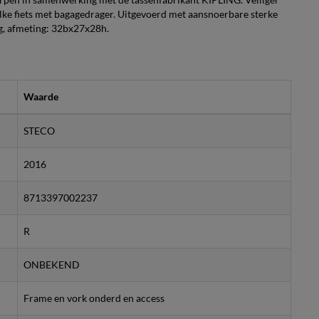
elke fiets met bagagedrager. Uitgevoerd met aansnoerbare sterke
g, afmeting: 32bx27x28h.
Waarde
STECO
2016
8713397002237
R
ONBEKEND
Frame en vork onderd en access